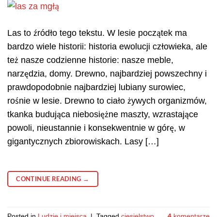
Las to źródło tego tekstu. W lesie początek ma
bardzo wiele historii: historia ewolucji człowieka, ale
też nasze codzienne historie: nasze meble,
narzędzia, domy. Drewno, najbardziej powszechny i
prawdopodobnie najbardziej lubiany surowiec,
rośnie w lesie. Drewno to ciało żywych organizmów,
tkanka budująca niebosiężne maszty, wzrastające
powoli, nieustannie i konsekwentnie w górę, w
gigantycznych zbiorowiskach. Lasy […]
CONTINUE READING
→
Posted in
Ludzie i miejsca
|
Tagged
ciesielstwo
4
komentarze