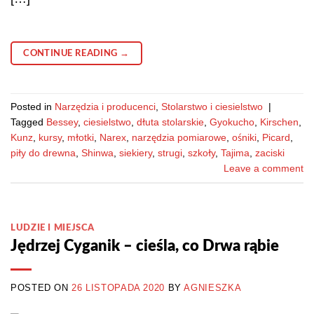
CONTINUE READING
→
Posted in
Narzędzia i producenci
,
Stolarstwo i ciesielstwo
|
Tagged
Bessey
,
ciesielstwo
,
dłuta stolarskie
,
Gyokucho
,
Kirschen
,
Kunz
,
kursy
,
młotki
,
Narex
,
narzędzia pomiarowe
,
ośniki
,
Picard
,
piły do drewna
,
Shinwa
,
siekiery
,
strugi
,
szkoły
,
Tajima
,
zaciski
Leave a comment
LUDZIE I MIEJSCA
Jędrzej Cyganik – cieśla, co Drwa rąbie
POSTED ON
26 LISTOPADA 2020
BY
AGNIESZKA