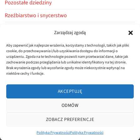
Pozostałe dziedziny
Rzeźbiarstwo i snycerstwo
Stolarstwo i ciesielstwo
Zarządzaj zgodą
Warsztaty i kursy
Aby zapewnić jak najlepsze wrażenia, korzystamy z technologii, takich jak pliki
cookie, do przechowywania i/lub uzyskiwania dostępu do informacji o
Z życia firmy
urządzeniu. Zgoda na te technologie pozwoli nam przetwarzać dane, takie jak
zachowanie podczas przeglądania lub unikalne identyfikatory na tej stronie.
Brak wyrażenia zgody lub wycofanie zgody może niekorzystnie wpłynąć na
niektóre cechy i funkcje.
AKCEPTUJĘ
ODMÓW
POLITYKA PRYWATNOŚCI
REGULAMIN
ZOBACZ PREFERENCJE
Copyright 2026 ©
dluta.pl
Realizacja
asystentwsieci.pl
Polityka Prywatności
Polityka Prywatności