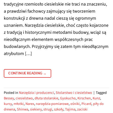
tradycyjne rzemiosło ciesielskie nie traci na znaczeniu,
a prawdziwi fachowcy zajmujący się tworzeniem
konstrukcji z drewna nadal cieszą się ogromnym
uznaniem. Narzędzia ciesielskie, choć często kojarzone
z tradycją i historycznymi metodami budowy, wciąż są
nieodłącznym elementem współczesnych prac
budowlanych. Przyjrzyjmy się zatem tym nieodłącznym
atrybutom […]
CONTINUE READING
→
Posted in
Narzędzia i producenci
,
Stolarstwo i ciesielstwo
|
Tagged
Bessey
,
ciesielstwo
,
dłuta stolarskie
,
Gyokucho
,
Kirschen
,
Kunz
,
kursy
,
młotki
,
Narex
,
narzędzia pomiarowe
,
ośniki
,
Picard
,
piły do
drewna
,
Shinwa
,
siekiery
,
strugi
,
szkoły
,
Tajima
,
zaciski