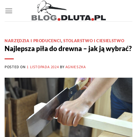
Przewiń
do
zawartości
NARZĘDZIA I PRODUCENCI
,
STOLARSTWO I CIESIELSTWO
Najlepsza piła do drewna – jak ją wybrać?
POSTED ON
1 LISTOPADA 2024
BY
AGNIESZKA