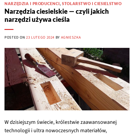
NARZĘDZIA I PRODUCENCI
,
STOLARSTWO I CIESIELSTWO
Narzędzia ciesielskie — czyli jakich
narzędzi używa cieśla
POSTED ON
23 LUTEGO 2024
BY
AGNIESZKA
W dzisiejszym świecie, królestwie zaawansowanej
technologii i ultra nowoczesnych materiałów,