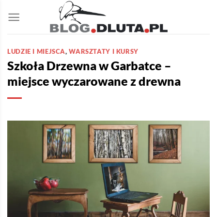
Przewiń
do
zawartości
LUDZIE I MIEJSCA
,
WARSZTATY I KURSY
Szkoła Drzewna w Garbatce –
miejsce wyczarowane z drewna