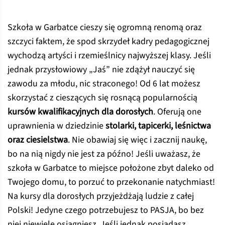
Szkoła w Garbatce cieszy się ogromną renomą oraz
szczyci faktem, że spod skrzydeł kadry pedagogicznej
wychodzą artyści i rzemieślnicy najwyższej klasy. Jeśli
jednak przysłowiowy „Jaś” nie zdążył nauczyć się
zawodu za młodu, nic straconego! Od 6 lat możesz
skorzystać z cieszących się rosnącą popularnością
kursów kwalifikacyjnych dla dorosłych
. Oferują one
uprawnienia w dziedzinie
stolarki, tapicerki, leśnictwa
oraz ciesielstwa
. Nie obawiaj się więc i zacznij naukę,
bo na nią nigdy nie jest za późno! Jeśli uważasz, że
szkoła w Garbatce to miejsce położone zbyt daleko od
Twojego domu, to porzuć to przekonanie natychmiast!
Na kursy dla dorosłych przyjeżdżają ludzie z całej
Polski! Jedyne czego potrzebujesz to PASJA, bo bez
niej niewiele osiągniesz. Jeśli jednak posiadasz