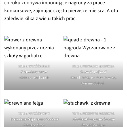
co roku zdobywa imponujące nagrody za prace
konkursowe, zajmując często pierwsze miejsca. A oto
zaledwie kilka z wielu takich prac.
2010 r. WYRÓŻNIENIE
2016 r. PIERWSZA NAGRODA
Drewniany rower
Drewniany Quad
-Mateusz Bachanek-
-Karol Sałek, Bartosz Suwała,
Dominik Soboń-
2011 r. WYRÓŻNIENIE
2010 r. PIERWSZA NAGRODA
Drewniana felga samochodowa
Słuchawki magnetofonowe
-Mateusz Szot-
-Paweł Gozdyra-