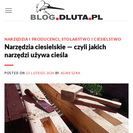
Przewiń
do
zawartości
NARZĘDZIA I PRODUCENCI
,
STOLARSTWO I CIESIELSTWO
Narzędzia ciesielskie — czyli jakich
narzędzi używa cieśla
POSTED ON
23 LUTEGO 2024
BY
AGNIESZKA