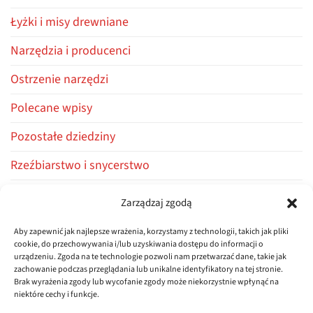
Łyżki i misy drewniane
Narzędzia i producenci
Ostrzenie narzędzi
Polecane wpisy
Pozostałe dziedziny
Rzeźbiarstwo i snycerstwo
Stolarstwo i ciesielstwo
Zarządzaj zgodą
Warsztaty i kursy
Aby zapewnić jak najlepsze wrażenia, korzystamy z technologii, takich jak pliki
cookie, do przechowywania i/lub uzyskiwania dostępu do informacji o
Z życia firmy
urządzeniu. Zgoda na te technologie pozwoli nam przetwarzać dane, takie jak
zachowanie podczas przeglądania lub unikalne identyfikatory na tej stronie.
Brak wyrażenia zgody lub wycofanie zgody może niekorzystnie wpłynąć na
niektóre cechy i funkcje.