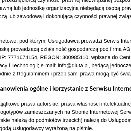
awną lub jednostkę organizacyjną niebędącą osobą praw
ą lub zawodową i dokonującą czynności prawnej związa
rnetowe, pod którymi Usługodawca prowadzi Serwis Inte
ińską prowadzącą działalność gospodarczą pod firmą
IP: 7771674154, REGON: 300985110, wpisaną do Centraln
y i Technologii; e-mail: info@dluta.pl, będącą jednocz
odnie z Regulaminem i przepisami prawa mogą być świad
tanowienia ogólne i korzystanie z Serwisu Inter
jątkowe prawa autorskie, prawa własności intelektualne
, logotypów zamieszczanych na Stronie Internetowej Ser
orskie należą do podmiotów trzecich) należą do Usługod
zgodą Usługodawcy wyrażoną na piśmie.