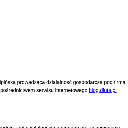
Lipińską prowadzącą działalność gospodarczą pod firmą
 pośrednictwem serwisu internetowego
blog.dluta.pl
ednio z jej działalnością gospodarczą lub zawodową.