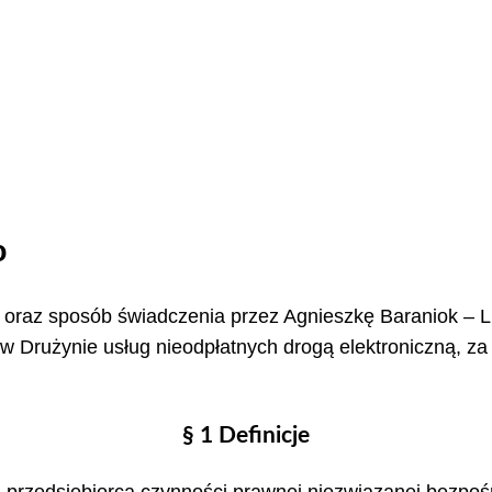
o
y oraz sposób świadczenia przez Agnieszkę Baraniok – 
rużynie usług nieodpłatnych drogą elektroniczną, za
§ 1 Definicje
przedsiębiorcą czynności prawnej niezwiązanej bezpośr