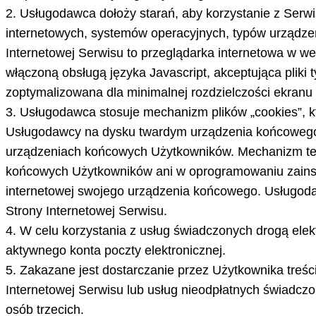
2. Usługodawca dołoży starań, aby korzystanie z Serw
internetowych, systemów operacyjnych, typów urządze
Internetowej Serwisu to przeglądarka internetowa w wer
włączoną obsługą języka Javascript, akceptująca pliki 
zoptymalizowana dla minimalnej rozdzielczości ekranu 
3. Usługodawca stosuje mechanizm plików „cookies”, k
Usługodawcy na dysku twardym urządzenia końcowego U
urządzeniach końcowych Użytkowników. Mechanizm ten
końcowych Użytkowników ani w oprogramowaniu zains
internetowej swojego urządzenia końcowego. Usługoda
Strony Internetowej Serwisu.
4. W celu korzystania z usług świadczonych drogą ele
aktywnego konta poczty elektronicznej.
5. Zakazane jest dostarczanie przez Użytkownika treś
Internetowej Serwisu lub usług nieodpłatnych świadc
osób trzecich.