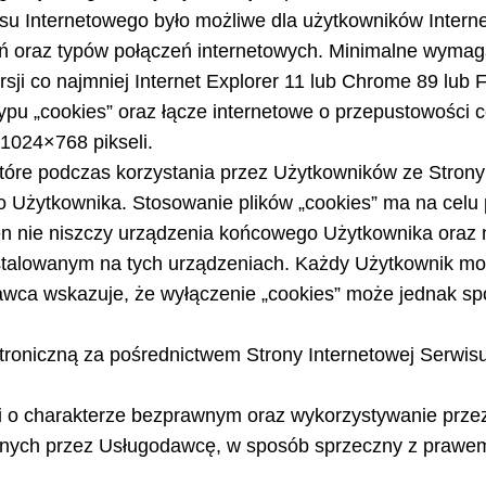
isu Internetowego było możliwe dla użytkowników Intern
ń oraz typów połączeń internetowych. Minimalne wymaga
sji co najmniej Internet Explorer 11 lub Chrome 89 lub 
typu „cookies” oraz łącze internetowe o przepustowości c
1024×768 pikseli.
tóre podczas korzystania przez Użytkowników ze Strony
żytkownika. Stosowanie plików „cookies” ma na celu p
 nie niszczy urządzenia końcowego Użytkownika oraz n
talowanym na tych urządzeniach. Każdy Użytkownik mo
wca wskazuje, że wyłączenie „cookies” może jednak spo
ktroniczną za pośrednictwem Strony Internetowej Serwis
ci o charakterze bezprawnym oraz wykorzystywanie prze
zonych przez Usługodawcę, w sposób sprzeczny z prawem