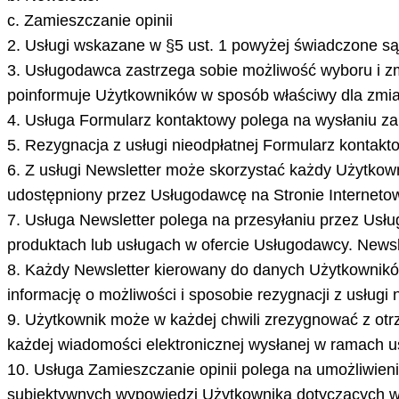
c. Zamieszczanie opinii
2. Usługi wskazane w §5 ust. 1 powyżej świadczone są 
3. Usługodawca zastrzega sobie możliwość wyboru i z
poinformuje Użytkowników w sposób właściwy dla zmi
4. Usługa Formularz kontaktowy polega na wysłaniu z
5. Rezygnacja z usługi nieodpłatnej Formularz kontakt
6. Z usługi Newsletter może skorzystać każdy Użytkowni
udostępniony przez Usługodawcę na Stronie Internetow
7. Usługa Newsletter polega na przesyłaniu przez Usłu
produktach lub usługach w ofercie Usługodawcy. Newsle
8. Każdy Newsletter kierowany do danych Użytkowników 
informację o możliwości i sposobie rezygnacji z usługi 
9. Użytkownik może w każdej chwili zrezygnować z ot
każdej wiadomości elektronicznej wysłanej w ramach u
10. Usługa Zamieszczanie opinii polega na umożliwieni
subiektywnych wypowiedzi Użytkownika dotyczących w