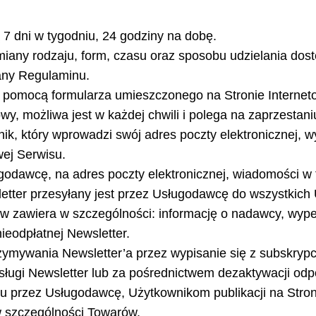
7 dni w tygodniu, 24 godziny na dobę.
miany rodzaju, form, czasu oraz sposobu udzielania do
any Regulaminu.
a pomocą formularza umieszczonego na Stronie Interne
owy, możliwa jest w każdej chwili i polega na zaprzesta
k, który wprowadzi swój adres poczty elektronicznej, wy
ej Serwisu.
godawcę, na adres poczty elektronicznej, wiadomości w 
tter przesyłany jest przez Usługodawcę do wszystkich U
zawiera w szczególności: informację o nadawcy, wypełni
nieodpłatnej Newsletter.
rzymywania Newsletter’a przez wypisanie się z subskry
sługi Newsletter lub za pośrednictwem dezaktywacji od
u przez Usługodawcę, Użytkownikom publikacji na Stron
 szczególności Towarów.