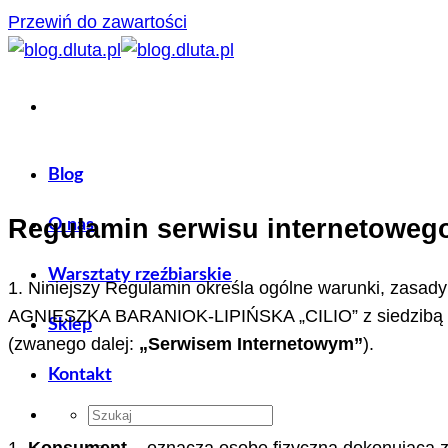
Przewiń do zawartości
Blog
Regulamin serwisu internetoweg
O nas
Warsztaty rzeźbiarskie
1. Niniejszy Regulamin określa ogólne warunki, zasad
AGNIESZKA BARANIOK-LIPIŃSKA „CILIO” z siedzibą w D
Sklep
(zwanego dalej:
„Serwisem Internetowym”
).
Kontakt
1.
Konsument
– oznacza osobę fizyczną dokonującą z 