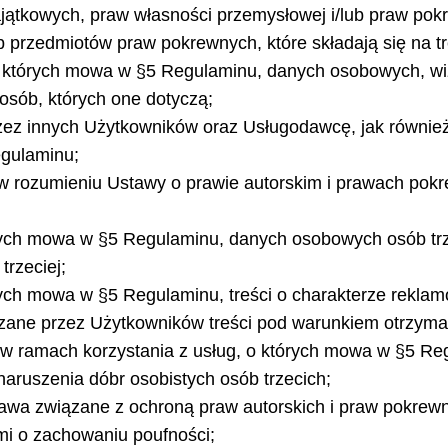
majątkowych, praw własności przemysłowej i/lub praw p
b przedmiotów praw pokrewnych, które składają się na tr
o których mowa w §5 Regulaminu, danych osobowych, wiz
osób, których one dotyczą;
rzez innych Użytkowników oraz Usługodawcę, jak równi
egulaminu;
 rozumieniu Ustawy o prawie autorskim i prawach pok
órych mowa w §5 Regulaminu, danych osobowych osób trz
rzeciej;
rych mowa w §5 Regulaminu, treści o charakterze rekla
zane przez Użytkowników treści pod warunkiem otrzyma
w ramach korzystania z usług, o których mowa w §5 Reg
naruszenia dóbr osobistych osób trzecich;
prawa związane z ochroną praw autorskich i praw pokrew
mi o zachowaniu poufności;