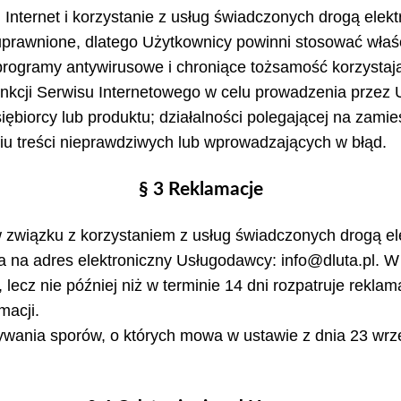
i Internet i korzystanie z usług świadczonych drogą ele
rawnione, dlatego Użytkownicy powinni stosować właści
rogramy antywirusowe i chroniące tożsamość korzystając
nkcji Serwisu Internetowego w celu prowadzenia przez U
iębiorcy lub produktu; działalności polegającej na zamie
iu treści nieprawdziwych lub wprowadzających w błąd.
§ 3 Reklamacje
 związku z korzystaniem z usług świadczonych drogą e
ana na adres elektroniczny Usługodawcy: info@dluta.pl.
lecz nie później niż w terminie 14 dni rozpatruje reklam
macji.
ywania sporów, o których mowa w ustawie z dnia 23 wr