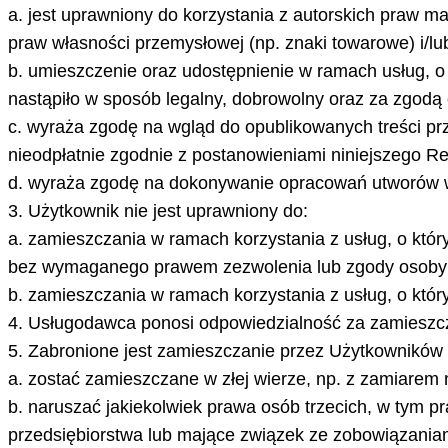
a. jest uprawniony do korzystania z autorskich praw 
praw własności przemysłowej (np. znaki towarowe) i/lu
b. umieszczenie oraz udostępnienie w ramach usług, 
nastąpiło w sposób legalny, dobrowolny oraz za zgodą 
c. wyraża zgodę na wgląd do opublikowanych treści p
nieodpłatnie zgodnie z postanowieniami niniejszego R
d. wyraża zgodę na dokonywanie opracowań utworów w
3. Użytkownik nie jest uprawniony do:
a. zamieszczania w ramach korzystania z usług, o kt
bez wymaganego prawem zezwolenia lub zgody osoby t
b. zamieszczania w ramach korzystania z usług, o któ
4. Usługodawca ponosi odpowiedzialność za zamieszc
5. Zabronione jest zamieszczanie przez Użytkowników 
a. zostać zamieszczane w złej wierze, np. z zamiarem 
b. naruszać jakiekolwiek prawa osób trzecich, w tym 
przedsiębiorstwa lub mające związek ze zobowiązania