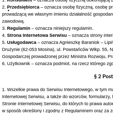
2.
Przedsiębiorca
– oznacza osobę fizyczną, osobę pr
prowadzącą we własnym imieniu działalność gospodarcz
zawodową.
3.
Regulamin
– oznacza niniejszy regulamin.
4.
Strona Internetowa Serwisu
– oznacza strony inte
5.
Usługodawca
– oznacza Agnieszkę Baraniok – Lip
Drużynie (62-053 Mosina), ul. Powstańców Wlkp. 55, N
Gospodarczej prowadzonej przez Ministra Rozwoju, Prac
6. Użytkownik – oznacza podmiot, na rzecz którego zg
§ 2 Pos
1. Wszelkie prawa do Serwisu Internetowego, w tym ma
Internetowej Serwisu, a także do wzorców, formularzy
Stronie Internetowej Serwisu, do których to prawa aut
w sposób określony i zgodny z Regulaminem oraz za 