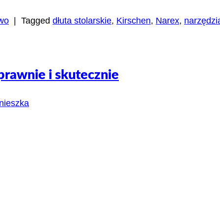
two
|
Tagged
dłuta stolarskie
,
Kirschen
,
Narex
,
narzędzi
sprawnie i skutecznie
nieszka