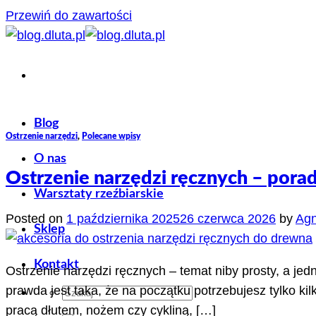
Przewiń do zawartości
Blog
Ostrzenie narzędzi
,
Polecane wpisy
O nas
Ostrzenie narzędzi ręcznych – pora
Warsztaty rzeźbiarskie
Posted on
1 października 2025
26 czerwca 2026
by
Agn
Sklep
Kontakt
Ostrzenie narzędzi ręcznych – temat niby prosty, a jed
prawda jest taka, że na początku potrzebujesz tylko ki
pracą dłutem, nożem czy cykliną, […]