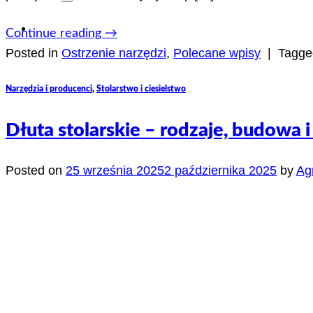
Continue reading
→
Posted in
Ostrzenie narzędzi
,
Polecane wpisy
|
Tagg
Narzędzia i producenci
,
Stolarstwo i ciesielstwo
Dłuta stolarskie – rodzaje, budowa i 
Posted on
25 września 2025
2 października 2025
by
Ag