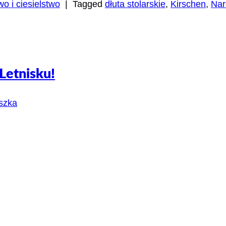
wo i ciesielstwo
|
Tagged
dłuta stolarskie
,
Kirschen
,
Nar
Letnisku!
szka