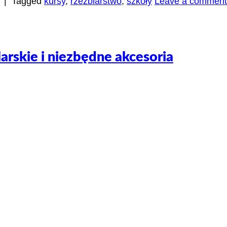
|
Tagged
kursy
,
rzeźbiarstwo
,
szkoły
Leave a comment
arskie i niezbędne akcesoria