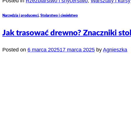
Posted in
Rzeźbiarstwo i snycerstwo
,
Warsztaty i kursy
Narzędzia i producenci
,
Stolarstwo i ciesielstwo
Jak trasować drewno? Znaczniki stol
Posted on
6 marca 2025
17 marca 2025
by
Agnieszka