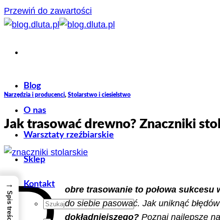
Przewiń do zawartości
Blog
Narzędzia i producenci
,
Stolarstwo i ciesielstwo
O nas
Jak trasować drewno? Znaczniki stol
Warsztaty rzeźbiarskie
Sklep
D
→
Kontakt
obre trasowanie to połowa sukcesu w
Spis treści
do siebie pasować. Jak uniknąć błędów
dokładniejszego?
Poznaj najlepsze nar