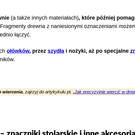
wnie
(a także innych materiałach)
, które później pomag
o. Fragmenty drewna z naniesionymi oznaczeniami możem
iednio łączyć.
ych
ołówków
, przez
szydła
i nożyki, aż po specjalne
z
wników.
 wiercenia
, zajrzyj do artykykułu pt. „
Jak precyzyjnie wiercić w drew
znaczniki stolarskie i inne akcesori