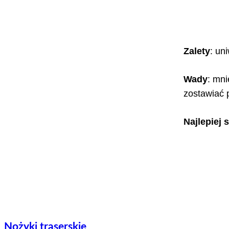
Zalety
: un
Wady
: mni
zostawiać 
Najlepiej 
Nożyki traserskie