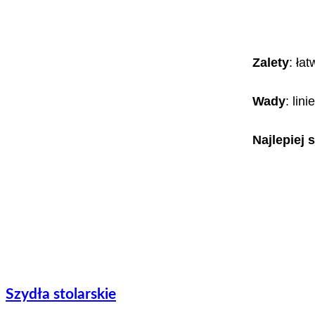
Zalety
: ła
Wady
: lin
Najlepiej 
Szydła stolarskie