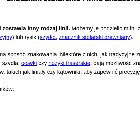
i
zostawia inny rodzaj linii.
Możemy je podzielić m.in. 
zyjny
) lub rysik (
szydło
,
znacznik stolarski drewniany
).
a sposób znakowania. Niektóre z nich, jak tradycyjne zn
k szydła,
ołówki
czy
nożyki traserskie
, dają możliwość z
akich jak liniały czy kątowniki, aby zapewnić precyzję
ników: