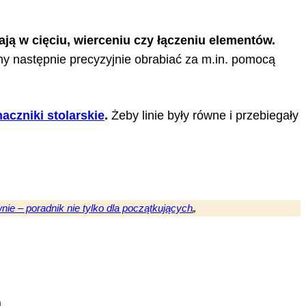
ają w cięciu, wierceniu czy łączeniu elementów.
y następnie precyzyjnie obrabiać za m.in. pomocą
naczniki stolarskie
.
Żeby linie były równe i przebiegały
nie – poradnik nie tylko dla początkujących
„
a