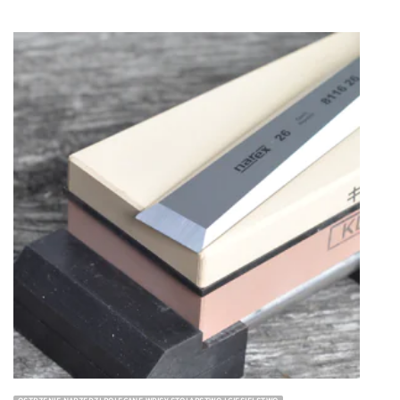
OSTRZENIE NARZĘDZI POLECANE WPISY STOLARSTWO I CIESIELSTWO
Ostrzenie dłut stolarskich – łatwo, sprawnie i skutecznie
19 września 2025
Ostrzenie dłut stolarskich nie musi być udręką. Wystarczy
trzymać się kilku prostych zasad, aby narzędzia były zawsze
gotowe do pracy. Jeśli przytłacza Cię ilość informacji o
ostrzeniu, nie wiesz, od czego zacząć ani jakich akcesoriów
użyć – jesteś we właściwym [...]