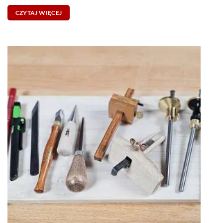
NARZĘDZIA I PRODUCENCI STOLARSTWO I CIESIELSTWO
Jak trasować drewno? Znaczniki stolarskie i niezbędne
akcesoria
6 marca 2025
Dobre trasowanie to połowa sukcesu w stolarstwie. Jeśli linie