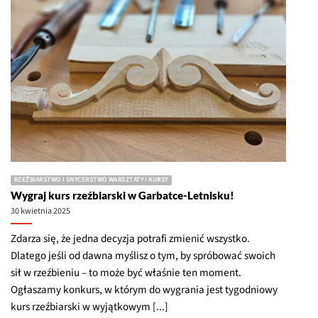
RZEŹBIARSTWO I SNYCERSTWO WARSZTATY I KURSY
Wygraj kurs rzeźbiarski w Garbatce-Letnisku!
30 kwietnia 2025
Zdarza się, że jedna decyzja potrafi zmienić wszystko.
Dlatego jeśli od dawna myślisz o tym, by spróbować swoich
sił w rzeźbieniu – to może być właśnie ten moment.
Ogłaszamy konkurs, w którym do wygrania jest tygodniowy
kurs rzeźbiarski w wyjątkowym [...]
CZYTAJ WIĘCEJ