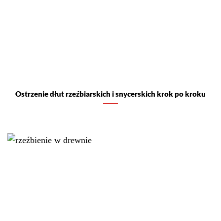
Ostrzenie dłut rzeźbiarskich i snycerskich krok po kroku
6 sposobów na to, żeby mieć zawsze ostre narzędzia
(dłuta, noże, siekiery itp.)