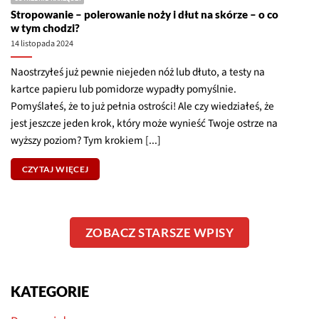
wyższy poziom? Tym krokiem [...]
CZYTAJ WIĘCEJ
ZOBACZ STARSZE WPISY
KATEGORIE
Drzewa i drewno
Linoryt i drzeworyt
Ludzie i miejsca
Łyżki i misy drewniane
Narzędzia i producenci