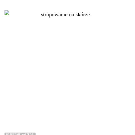
OSTRZENIE NARZĘDZI
Stropowanie – polerowanie noży i dłut na skórze – o co
w tym chodzi?
14 listopada 2024
Naostrzyłeś już pewnie niejeden nóż lub dłuto, a testy na
kartce papieru lub pomidorze wypadły pomyślnie.
Pomyślałeś, że to już pełnia ostrości! Ale czy wiedziałeś, że
jest jeszcze jeden krok, który może wynieść Twoje ostrze na