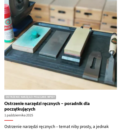
OSTRZENIE NARZĘDZI POLECANE WPISY
Ostrzenie narzędzi ręcznych – poradnik dla
początkujących
1 października 2025
Ostrzenie narzędzi ręcznych – temat niby prosty, a jednak
budzi sporo pytań. Jedni zaczynają od zakupu drogich osełek,
inni od studiowania całych forów i książek, a prawda jest
taka, że na początku potrzebujesz tylko kilku podstawowych
zasad. To nie jest [...]
2 COMMENTS
CZYTAJ WIĘCEJ