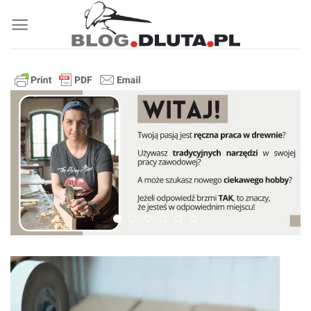
Przewiń
do
zawartości