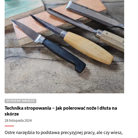
OSTRZENIE NARZĘDZI
Technika stropowania – jak polerować noże i dłuta na
skórze
28 listopada 2024
Ostre narzędzia to podstawa precyzyjnej pracy, ale czy wiesz,
jak sprawić, by ich krawędź tnąca była naprawdę
perfekcyjna? Kluczem jest technika stropowania. Niezależnie
od tego, czy używasz pasty polerskiej, czy stawiasz na
stropowanie na sucho, właściwe podejście może znacząco
poprawić [...]
CZYTAJ WIĘCEJ