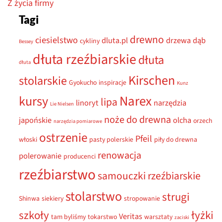
Narex
kursy
lipa
linoryt
narzędzia
Lie Nielsen
noże do drewna
japońskie
olcha
orzech
narzędzia pomiarowe
ostrzenie
Pfeil
włoski
pasty polerskie
piły do drewna
renowacja
polerowanie
producenci
rzeźbiarstwo
samouczki rzeźbiarskie
stolarstwo
strugi
Shinwa
siekiery
stropowanie
szkoły
łyżki
Veritas
tam byliśmy
tokarstwo
warsztaty
zaciski
POLECAMY