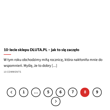
10-lecie sklepu DLUTA.PL – jak to się zaczęło
W tym roku obchodzimy miłą rocznicę, która nakłoniła mnie do
wspomnień. Myślę, że to dobry [...]
10 COMMENTS
1
…
5
6
7
8
9