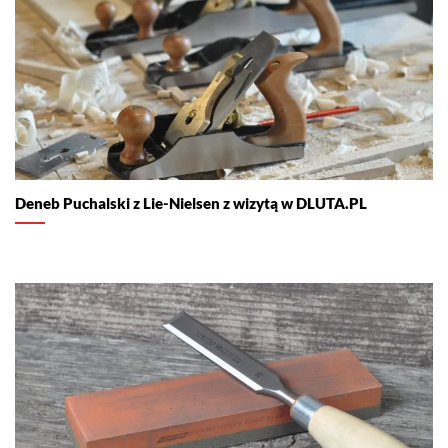
Deneb Puchalski z Lie-Nielsen z wizytą w DLUTA.PL