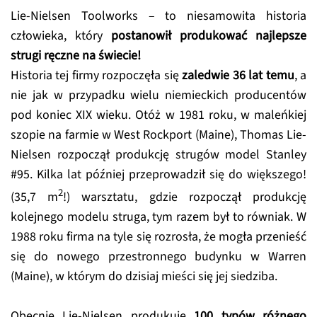
Lie-Nielsen Toolworks – to niesamowita historia
człowieka, który
postanowił produkować najlepsze
strugi ręczne na świecie!
Historia tej firmy rozpoczęła się
zaledwie 36 lat temu
, a
nie jak w przypadku wielu niemieckich producentów
pod koniec XIX wieku. Otóż w 1981 roku, w maleńkiej
szopie na farmie w West Rockport (Maine), Thomas Lie-
Nielsen rozpoczął produkcję strugów model Stanley
#95. Kilka lat później przeprowadził się do większego!
2
(35,7 m
!) warsztatu, gdzie rozpoczął produkcję
kolejnego modelu struga, tym razem był to równiak. W
1988 roku firma na tyle się rozrosła, że mogła przenieść
się do nowego przestronnego budynku w Warren
(Maine), w którym do dzisiaj mieści się jej siedziba.
Obecnie Lie-Nielsen produkuje
100 typów różnego