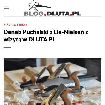
Przewiń
do
zawartości
Z ŻYCIA FIRMY
Deneb Puchalski z Lie-Nielsen z
wizytą w DLUTA.PL