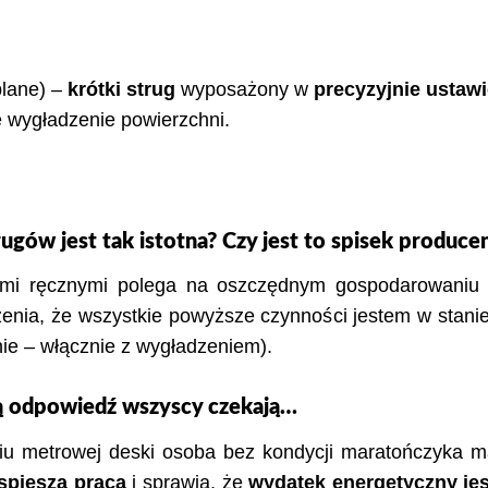
lane) –
krótki strug
wyposażony w
precyzyjnie ustaw
 wygładzenie powierzchni.
ugów jest tak istotna? Czy jest to spisek produce
mi ręcznymi polega na oszczędnym gospodarowaniu 
enia, że wszystkie powyższe czynności jestem w sta
nie – włącznie z wygładzeniem).
ką odpowiedź wszyscy czekają…
iu metrowej deski osoba bez kondycji maratończyka 
spiesza pracą
i sprawia, że
wydatek energetyczny jes