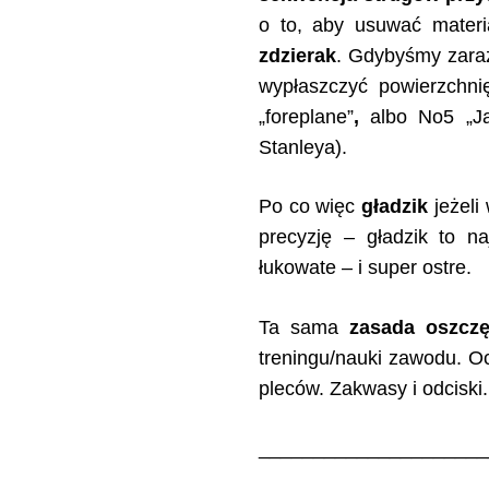
o to, aby usuwać materi
zdzierak
. Gdybyśmy zaraz
wypłaszczyć powierzchni
„foreplane”
,
albo No5 „J
Stanleya).
Po co więc
gładzik
jeżeli
precyzję – gładzik to na
łukowate – i super ostre.
Ta sama
zasada oszczę
treningu/nauki zawodu. Oc
pleców. Zakwasy i odciski.
_____________________