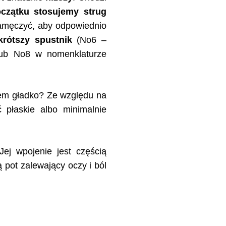
czątku stosujemy strug
namęczyć, aby odpowiednio
krótszy spustnik
(No6 –
lub No8 w nomenklaturze
kiem gładko? Ze względu na
ć płaskie albo minimalnie
 Jej wpojenie jest częścią
 pot zalewający oczy i ból