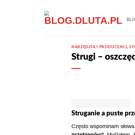
Przewiń
do
BL
zawartości
NARZĘDZIA I PRODUCENCI
,
ST
Strugi – oszcz
Struganie a puste prz
Często wspominam słowa m
przebiegów”
. Myślałem, 