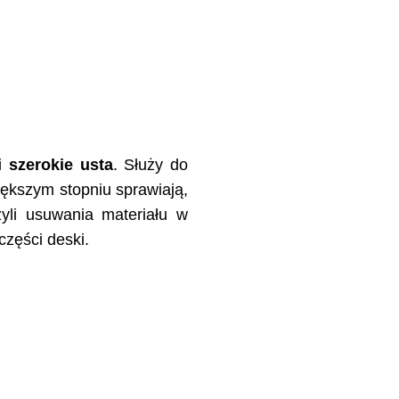
i
szerokie usta
. Służy do
ększym stopniu sprawiają,
zyli usuwania materiału w
zęści deski.