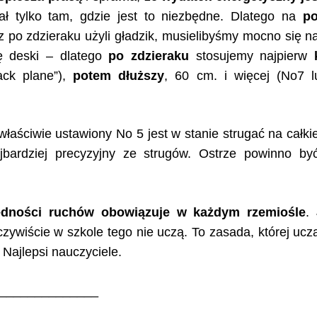
ał tylko tam, gdzie jest to niezbędne. Dlatego na
po
 po zdzieraku użyli gładzik, musielibyśmy mocno się 
ę deski – dlatego
po zdzieraku
stosujemy najpierw
ack plane”),
potem dłuższy
, 60 cm. i więcej (No7 
 właściwie ustawiony No 5 jest w stanie strugać na cał
jbardziej precyzyjny ze strugów. Ostrze powinno by
dności ruchów obowiązuje w każdym rzemiośle
.
zywiście w szkole tego nie uczą. To zasada, której uczą
 Najlepsi nauczyciele.
______________