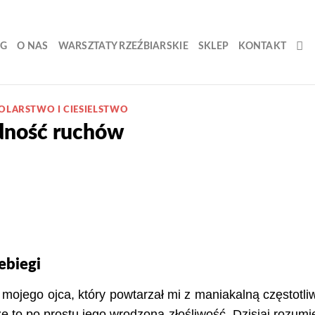
OG
O NAS
WARSZTATY RZEŹBIARSKIE
SKLEP
KONTAKT
OLARSTWO I CIESIELSTWO
ędność ruchów
ebiegi
ojego ojca, który powtarzał mi z maniakalną częstotli
że to po prostu jego wrodzona złośliwość. Dzisiaj rozum