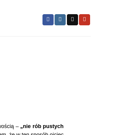
wością –
„nie rób pustych
iem, że w ten sposób ojciec