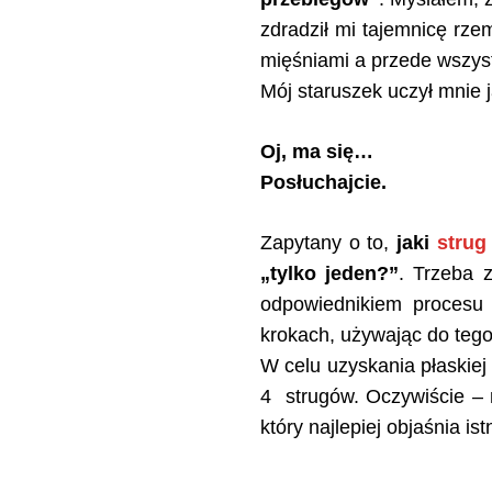
zdradził mi tajemnicę rze
mięśniami a przede wszys
Mój staruszek uczył mnie 
Oj, ma się…
Posłuchajcie.
Zapytany o to,
jaki
strug
„tylko jeden?”
. Trzeba 
odpowiednikiem procesu 
krokach, używając do tego
W celu uzyskania płaskiej
4 strugów. Oczywiście – 
który najlepiej objaśnia i