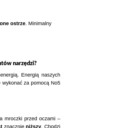
ione ostrze
. Minimalny
ntów narzędzi?
energią. Energią naszych
nie wykonać za pomocą No5
ma mroczki przed oczami –
t
znacznie
niższy
. Chodzi