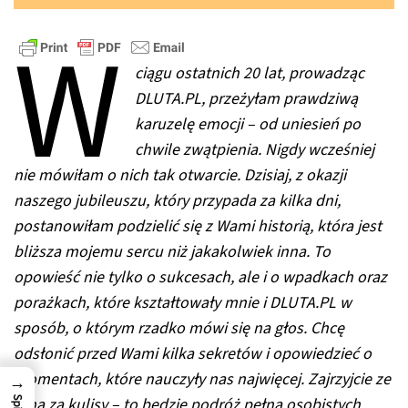
W
ciągu ostatnich 20 lat, prowadząc
DLUTA.PL, przeżyłam prawdziwą
karuzelę emocji – od uniesień po
chwile zwątpienia. Nigdy wcześniej
nie mówiłam o nich tak otwarcie. Dzisiaj, z okazji
naszego jubileuszu, który przypada za kilka dni,
postanowiłam podzielić się z Wami historią, która jest
bliższa mojemu sercu niż jakakolwiek inna. To
opowieść nie tylko o sukcesach, ale i o wpadkach oraz
porażkach, które kształtowały mnie i DLUTA.PL w
sposób, o którym rzadko mówi się na głos. Chcę
odsłonić przed Wami kilka sekretów i opowiedzieć o
momentach, które nauczyły nas najwięcej. Zajrzyjcie ze
→
mną za kulisy – to będzie podróż pełna osobistych