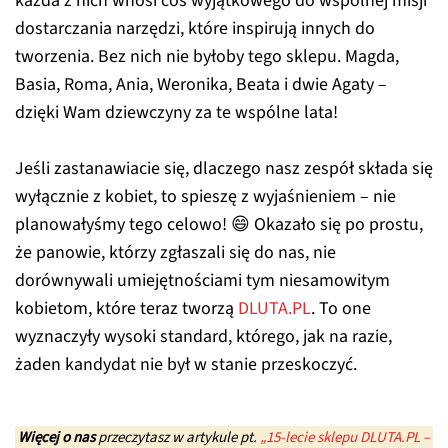
każda z nich wnosi coś wyjątkowego do wspólnej misji
dostarczania narzędzi, które inspirują innych do
tworzenia. Bez nich nie byłoby tego sklepu. Magda,
Basia, Roma, Ania, Weronika, Beata i dwie Agaty –
dzięki Wam dziewczyny za te wspólne lata!
Jeśli zastanawiacie się, dlaczego nasz zespół składa się
wyłącznie z kobiet, to spieszę z wyjaśnieniem – nie
planowałyśmy tego celowo! 😄 Okazało się po prostu,
że panowie, którzy zgłaszali się do nas, nie
dorównywali umiejętnościami tym niesamowitym
kobietom, które teraz tworzą
DLUTA.PL
. To one
wyznaczyły wysoki standard, którego, jak na razie,
żaden kandydat nie był w stanie przeskoczyć.
Więcej o nas
przeczytasz w artykule pt.
„15-lecie sklepu DLUTA.PL –