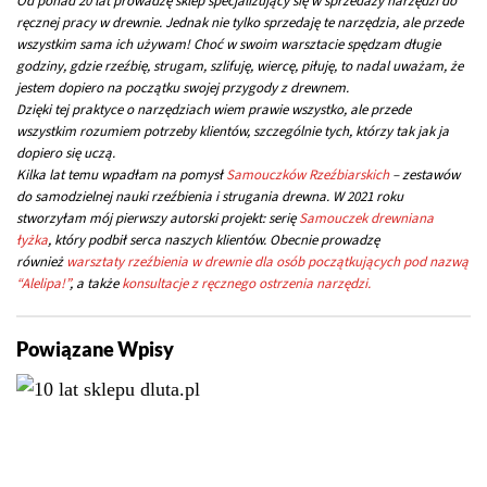
Od ponad 20 lat prowadzę sklep specjalizujący się w sprzedaży narzędzi do
ręcznej pracy w drewnie. Jednak nie tylko sprzedaję te narzędzia, ale przede
wszystkim sama ich używam! Choć w swoim warsztacie spędzam długie
godziny, gdzie rzeźbię, strugam, szlifuję, wiercę, piłuję, to nadal uważam, że
jestem dopiero na początku swojej przygody z drewnem.
Dzięki tej praktyce o narzędziach wiem prawie wszystko, ale przede
wszystkim rozumiem potrzeby klientów, szczególnie tych, którzy tak jak ja
dopiero się uczą.
Kilka lat temu wpadłam na pomysł
Samouczków Rzeźbiarskich
– zestawów
do samodzielnej nauki rzeźbienia i strugania drewna. W 2021 roku
stworzyłam mój pierwszy autorski projekt: serię
Samouczek drewniana
łyżka
, który podbił serca naszych klientów. Obecnie prowadzę
również
warsztaty rzeźbienia w drewnie dla osób początkujących pod nazwą
“Alelipa!”
, a także
konsultacje z ręcznego ostrzenia narzędzi.
Powiązane Wpisy