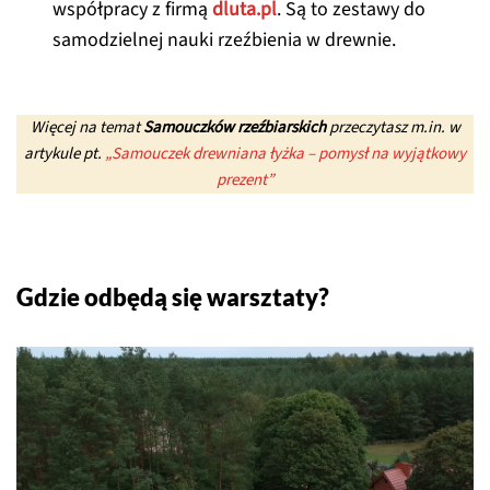
współpracy z firmą
dluta.pl
. Są to zestawy do
samodzielnej nauki rzeźbienia w drewnie.
Więcej na temat
Samouczków rzeźbiarskich
przeczytasz m.in. w
artykule pt.
„Samouczek drewniana łyżka – pomysł na wyjątkowy
prezent”
Gdzie odbędą się warsztaty?