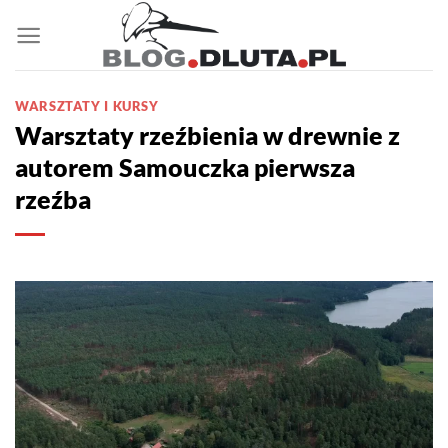
Przewiń
do
zawartości
WARSZTATY I KURSY
Warsztaty rzeźbienia w drewnie z
autorem Samouczka pierwsza
rzeźba