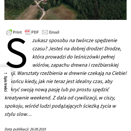
S
zukasz sposobu na twórcze spędzenie
czasu? Jesteś na dobrej drodze! Drodze,
która prowadzi do leśniczówki pełnej
wiórów, zapachu drewna i rzeźbiarskiej
→
pasji. Warsztaty rzeźbienia w drewnie czekają na Ciebie!
Spis treści
W końcu kiedy, jak nie teraz jest idealny czas, aby
odkryć swoją nową pasję lub po prostu spędzić
kreatywnie weekend. Z dala od cywilizacji, w ciszy,
spokoju, wśród ludzi podążających ścieżką życia w
stylu slow…
Data publikacji: 26.09.2019