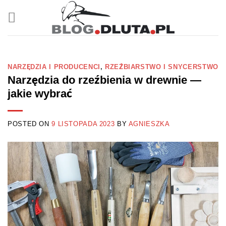
Przewiń
do
zawartości
NARZĘDZIA I PRODUCENCI
,
RZEŹBIARSTWO I SNYCERSTWO
Narzędzia do rzeźbienia w drewnie —
jakie wybrać
POSTED ON
9 LISTOPADA 2023
BY
AGNIESZKA