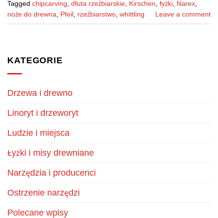
Tagged
chipcarving
,
dłuta rzeźbiarskie
,
Kirschen
,
łyżki
,
Narex
,
noże do drewna
,
Pfeil
,
rzeźbiarstwo
,
whittling
Leave a comment
KATEGORIE
Drzewa i drewno
Linoryt i drzeworyt
Ludzie i miejsca
Łyżki i misy drewniane
Narzędzia i producenci
Ostrzenie narzędzi
Polecane wpisy