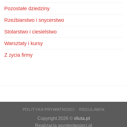
Pozostałe dziedziny
Rzeźbiarstwo i snycerstwo
Stolarstwo i ciesielstwo
Warsztaty i kursy
Z życia firmy
POLITYKA PRYWATNOŚCI
REGULAMIN
Copyright 2026 ©
dluta.pl
Realizacja
asystentwsieci.pl