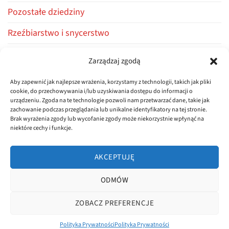
Pozostałe dziedziny
Rzeźbiarstwo i snycerstwo
Stolarstwo i ciesielstwo
Zarządzaj zgodą
Warsztaty i kursy
Aby zapewnić jak najlepsze wrażenia, korzystamy z technologii, takich jak pliki
cookie, do przechowywania i/lub uzyskiwania dostępu do informacji o
Z życia firmy
urządzeniu. Zgoda na te technologie pozwoli nam przetwarzać dane, takie jak
zachowanie podczas przeglądania lub unikalne identyfikatory na tej stronie.
Brak wyrażenia zgody lub wycofanie zgody może niekorzystnie wpłynąć na
niektóre cechy i funkcje.
AKCEPTUJĘ
ODMÓW
POLITYKA PRYWATNOŚCI
REGULAMIN
ZOBACZ PREFERENCJE
Copyright 2026 ©
dluta.pl
Realizacja
asystentwsieci.pl
Polityka Prywatności
Polityka Prywatności