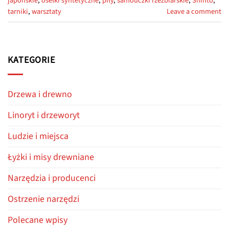
japońskie
,
osełki syntetyczne
,
piły
,
samouczki rzeźbiarskie
,
Shinto
,
tarniki
,
warsztaty
Leave a comment
KATEGORIE
Drzewa i drewno
Linoryt i drzeworyt
Ludzie i miejsca
Łyżki i misy drewniane
Narzędzia i producenci
Ostrzenie narzędzi
Polecane wpisy