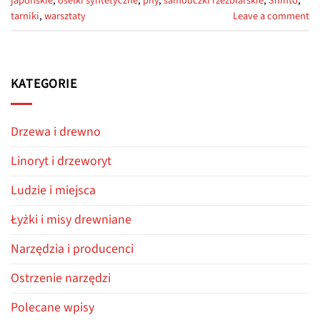
japońskie
,
osełki syntetyczne
,
piły
,
samouczki rzeźbiarskie
,
Shinto
,
tarniki
,
warsztaty
Leave a comment
KATEGORIE
Drzewa i drewno
Linoryt i drzeworyt
Ludzie i miejsca
Łyżki i misy drewniane
Narzędzia i producenci
Ostrzenie narzędzi
Polecane wpisy