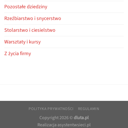
Pozostałe dziedziny
Rzeźbiarstwo i snycerstwo
Stolarstwo i ciesielstwo
Warsztaty i kursy
Z życia firmy
POLITYKA PRYWATNOŚCI
REGULAMIN
Copyright 2026 ©
dluta.pl
Realizacja
asystentwsieci.pl