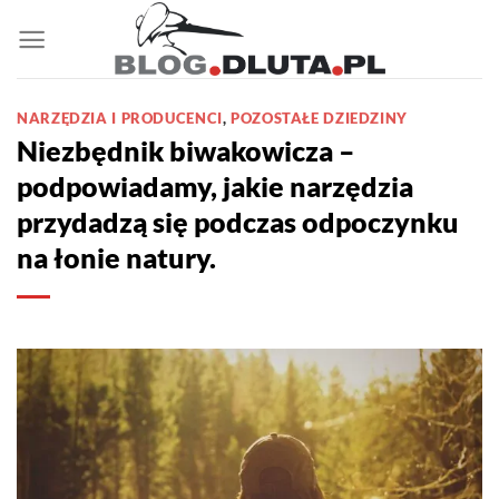
Przewiń
do
zawartości
NARZĘDZIA I PRODUCENCI
,
POZOSTAŁE DZIEDZINY
Niezbędnik biwakowicza –
podpowiadamy, jakie narzędzia
przydadzą się podczas odpoczynku
na łonie natury.