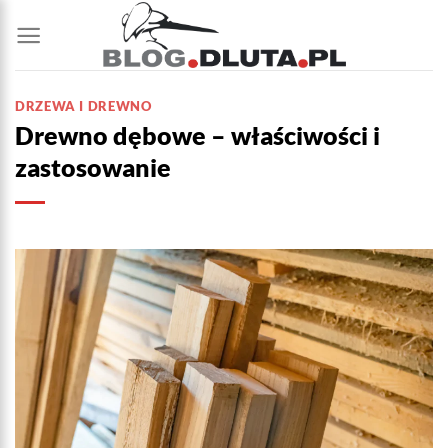
Przewiń
do
zawartości
DRZEWA I DREWNO
Drewno dębowe – właściwości i
zastosowanie