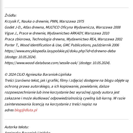
Źródła:
Krzysik F., Nauka o drewnie, PWN, Warszawa 1975
Godet J-D., Atlas drewna, MULTICO Oficyna Wydawnicza, Warszawa 2008
Vigue J., Prace w drewnie, Wydawnictwo ARKADY, Warszawa 2010
Praca zbiorowa, Technologia drewna, Wydawnictwo REA, Warszawa 2002
Porter T., Wood Identification & Use, GMC Publications, październik 2006
https://www.encyklopedia.lasypolskie.pl/doku.php?id=d:drewno-deba
(dostęp: 10.05.2024).
https://www.wood-database.com/sessile-oak/ (dostęp: 10.05.2024).
© 2024 CILIO Agnieszka Baraniok-Lipińska
Treści (zarówno tekst, jak i grafiki, filmy i zdjęcia) dostępne na blogu objęte są
ochroną prawa autorskiego, a ich kopiowanie, powielanie, dalsze
rozpowszechnianie lub inne korzystanie bez wyraźnej zgody autora jest
zakazane i może skutkować odpowiedzialnością cywilną lub karną. W razie
zainteresowania licencją na korzystanie z treści napisz na
adres
blog@dluta.pl
Autorka tekstu:
Agnieszka Baraniok-Lipińska