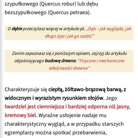
szypułkowego (Quercus robur) lub dębu
bezszypułkowego (Quercus petraea).
O
dębie
przeczytasz więcej w artykule pt.
„Dąb – jak wygląda, jak
długo żyje i jak go sadzić”
Zanim zapoznasz się z poniższym opisem, zajrzyj do artykułu
objaśniającego
budowę drewna
:
“Fizyczne i mechaniczne
właściwości drewna”
Charakteryzuje się
ciepłą, żółtawo-brązową barwą, z
widocznym i wyrazistym rysunkiem słojów
. Jego
twardziel jest ciemniejsza i bardziej odporna niż jasny,
kremowy biel
. Wyraźne usłojenie nadaje mu
charakterystyczny wygląd, a w przypadku starszych
egzemplarzy można spotkać przebarwienia,