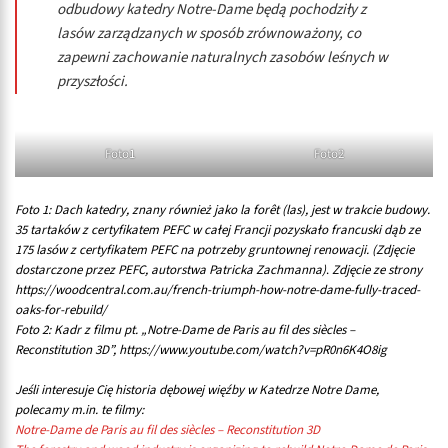
odbudowy katedry Notre-Dame będą pochodziły z
lasów zarządzanych w sposób zrównoważony, co
zapewni zachowanie naturalnych zasobów leśnych w
przyszłości.
Foto1
Foto2
Foto 1: Dach katedry, znany również jako la forêt (las), jest w trakcie budowy.
35 tartaków z certyfikatem PEFC w całej Francji pozyskało francuski dąb ze
175 lasów z certyfikatem PEFC na potrzeby gruntownej renowacji. (Zdjęcie
dostarczone przez PEFC, autorstwa Patricka Zachmanna)
.
Zdjęcie ze strony
https://woodcentral.com.au/french-triumph-how-notre-dame-fully-traced-
oaks-for-rebuild/
Foto 2: Kadr z filmu pt. „Notre-Dame de Paris au fil des siècles –
Reconstitution 3D”, https://www.youtube.com/watch?v=pR0n6K4O8ig
Jeśli interesuje Cię historia dębowej więźby w Katedrze Notre Dame,
polecamy m.in. te filmy:
Notre-Dame de Paris au fil des siècles – Reconstitution 3D