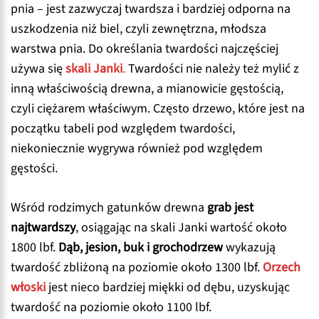
pnia – jest zazwyczaj twardsza i bardziej odporna na
uszkodzenia niż biel, czyli zewnętrzna, młodsza
warstwa pnia. Do określania twardości najczęściej
używa się
skali Janki
.
Twardości nie należy też mylić z
inną właściwością drewna, a mianowicie gęstością,
czyli ciężarem właściwym. Często drzewo, które jest na
początku tabeli pod względem twardości,
niekoniecznie wygrywa również pod względem
gęstości.
Wśród rodzimych gatunków drewna
grab jest
najtwardszy
, osiągając na skali Janki wartość około
1800 lbf.
Dąb, jesion, buk i grochodrzew
wykazują
twardość zbliżoną na poziomie około 1300 lbf.
Orzech
włoski
jest nieco bardziej miękki od dębu, uzyskując
twardość na poziomie około 1100 lbf.