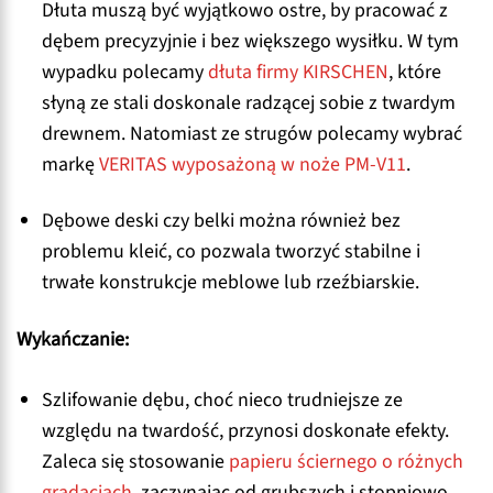
Dłuta muszą być wyjątkowo ostre, by pracować z
dębem precyzyjnie i bez większego wysiłku. W tym
wypadku polecamy
dłuta firmy KIRSCHEN
, które
słyną ze stali doskonale radzącej sobie z twardym
drewnem. Natomiast ze strugów polecamy wybrać
markę
VERITAS wyposażoną w noże PM-V11
.
Dębowe deski czy belki można również bez
problemu kleić, co pozwala tworzyć stabilne i
trwałe konstrukcje meblowe lub rzeźbiarskie.
Wykańczanie:
Szlifowanie dębu, choć nieco trudniejsze ze
względu na twardość, przynosi doskonałe efekty.
Zaleca się stosowanie
papieru ściernego o różnych
gradacjach
, zaczynając od grubszych i stopniowo