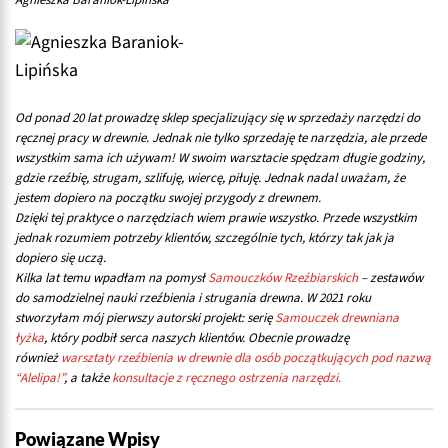
Od ponad 20 lat prowadzę sklep specjalizujący się w sprzedaży narzędzi do
ręcznej pracy w drewnie. Jednak nie tylko sprzedaję te narzędzia, ale przede
wszystkim sama ich używam! W swoim warsztacie spędzam długie godziny,
gdzie rzeźbię, strugam, szlifuję, wiercę, piłuję. Jednak nadal uważam, że
jestem dopiero na początku swojej przygody z drewnem.
Dzięki tej praktyce o narzędziach wiem prawie wszystko
.
Przede wszystkim
jednak rozumiem potrzeby klientów, szczególnie tych, którzy tak jak ja
dopiero się uczą.
Kilka lat temu wpadłam na pomysł
Samouczków Rzeźbiarskich
– zestawów
do samodzielnej nauki rzeźbienia i strugania drewna. W 2021 roku
stworzyłam mój pierwszy autorski projekt: serię
Samouczek drewniana
łyżka
, który podbił serca naszych klientów. Obecnie prowadzę
również
warsztaty rzeźbienia w drewnie dla osób początkujących pod nazwą
“Alelipa!”
, a także
konsultacje z ręcznego ostrzenia narzędzi.
Powiązane Wpisy