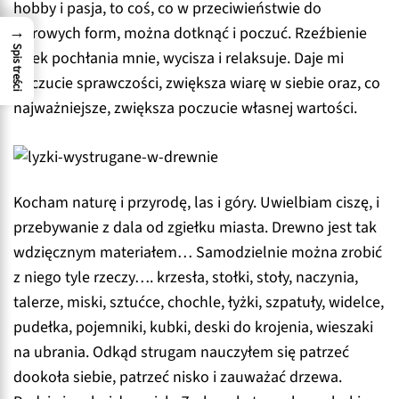
hobby i pasja, to coś, co w przeciwieństwie do
→
cyfrowych form, można dotknąć i poczuć. Rzeźbienie
Spis treści
łyżek pochłania mnie, wycisza i relaksuje. Daje mi
poczucie sprawczości, zwiększa wiarę w siebie oraz, co
najważniejsze, zwiększa poczucie własnej wartości.
Kocham naturę i przyrodę, las i góry. Uwielbiam ciszę, i
przebywanie z dala od zgiełku miasta. Drewno jest tak
wdzięcznym materiałem… Samodzielnie można zrobić
z niego tyle rzeczy…. krzesła, stołki, stoły, naczynia,
talerze, miski, sztućce, chochle, łyżki, szpatuły, widelce,
pudełka, pojemniki, kubki, deski do krojenia, wieszaki
na ubrania. Odkąd strugam nauczyłem się patrzeć
dookoła siebie, patrzeć nisko i zauważać drzewa.