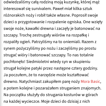
odwiedzaliśmy całą rodziną moją kuzynkę, której mąż
interesował się survivalem. Paweł miał kilka sztuk
różnorakich noży i robił także własne. Poprosił swoje
dzieci o przygotowanie i rozpalenie ogniska. One wzięły
swoje noże, kawałki drewna i zaczęły je batonować na
szczapy. Trochę zestrugały wiórów na rozpałkę i
rozpaliły ogień. Patrzyliśmy na to oniemiali. Razem z
synem pożyczyliśmy po nożu i zaczęliśmy po prostu
strugać wióry i batonować szczapy. To nas totalnie
pochłonęło! Siedmioletni wtedy syn w skupieniu
strugał kolejne patyki przez następne cztery godziny.
Ja poczułem, że to narzędzie może kształtować
drewno. Natychmiast zakupiłem parę noży
Mora Basic
,
a potem kolejne i pozarażałem struganiem znajomych.
Na początku służyły do strugania kosturów w górach
na każdej wycieczce. Moje dzieci do dzisiaj z nich