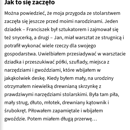
Jak to się zaczęło
Można powiedzieć, że moja przygoda ze stolarstwem
zaczęła się jeszcze przed moimi narodzinami. Jeden
dziadek – Franciszek był sztukatorem i zajmował się
też snycerką, a drugi – Jan, miał warsztat ze strugnicą i
potrafił wykonać wiele rzeczy dla swojego
gospodarstwa. Uwielbiałem przesiadywać w warsztacie
dziadka i przeszukiwać półki, szuflady, miejsca z
narzędziami i gwoździami, które wbijałem w
jakąkolwiek deskę. Kiedy byłem mały, na urodziny
otrzymałem niewielką drewnianą skrzynkę z
prawdziwymi narzędziami stolarskimi. Była tam piła,
mały strug, dłuto, młotek, drewniany kątownik i
śrubokręt. Piłowałem zapamiętale i wbijałem
gwoździe. Potem miałem długą przerwę…