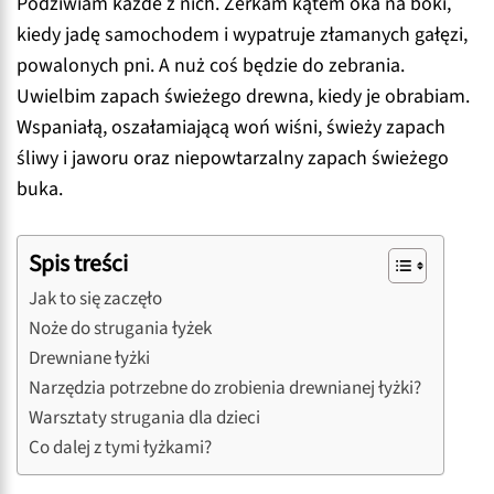
Podziwiam każde z nich. Zerkam kątem oka na boki,
kiedy jadę samochodem i wypatruje złamanych gałęzi,
powalonych pni. A nuż coś będzie do zebrania.
Uwielbim zapach świeżego drewna, kiedy je obrabiam.
Wspaniałą, oszałamiającą woń wiśni, świeży zapach
śliwy i jaworu oraz niepowtarzalny zapach świeżego
buka.
Spis treści
Jak to się zaczęło
Noże do strugania łyżek
Drewniane łyżki
Narzędzia potrzebne do zrobienia drewnianej łyżki?
Warsztaty strugania dla dzieci
Co dalej z tymi łyżkami?