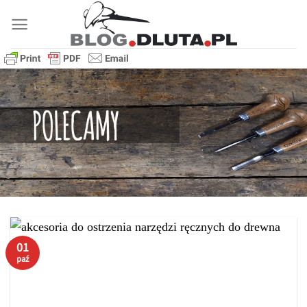
Przewiń
do
zawartości
01
paź