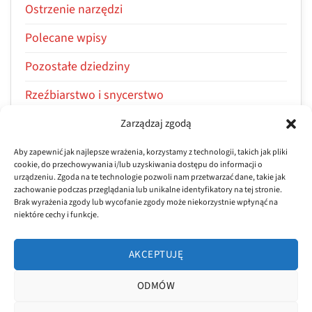
Ostrzenie narzędzi
Polecane wpisy
Pozostałe dziedziny
Rzeźbiarstwo i snycerstwo
Stolarstwo i ciesielstwo
Zarządzaj zgodą
Warsztaty i kursy
Aby zapewnić jak najlepsze wrażenia, korzystamy z technologii, takich jak pliki
cookie, do przechowywania i/lub uzyskiwania dostępu do informacji o
urządzeniu. Zgoda na te technologie pozwoli nam przetwarzać dane, takie jak
Z życia firmy
zachowanie podczas przeglądania lub unikalne identyfikatory na tej stronie.
Brak wyrażenia zgody lub wycofanie zgody może niekorzystnie wpłynąć na
niektóre cechy i funkcje.
AKCEPTUJĘ
ODMÓW
POLITYKA PRYWATNOŚCI
REGULAMIN