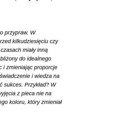
wo przypraw. W
zed kilkudziesięciu czy
 czasach miały inną
bliżony do idealnego
 i zmieniając proporcje
oświadczenie i wiedza na
ąć sukces. Przykład? W
wyjęcia z pieca nie na
go koloru, który zmieniał