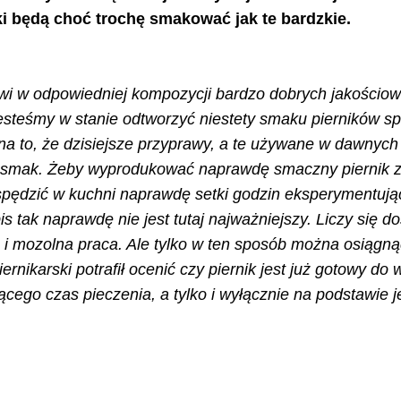
ki będą choć trochę smakować jak te bardzkie.
kwi w odpowiedniej kompozycji bardzo dobrych jakościo
jesteśmy w stanie odtworzyć niestety smaku pierników spr
i na to, że dzisiejsze przyprawy, a te używane w dawnych
 smak. Żeby wyprodukować naprawdę smaczny piernik z
spędzić w kuchni naprawdę setki godzin eksperymentując
s tak naprawdę nie jest tutaj najważniejszy. Liczy się d
a i mozolna praca. Ale tylko w ten sposób można osiągn
rnikarski potrafił ocenić czy piernik jest już gotowy do 
ego czas pieczenia, a tylko i wyłącznie na podstawie je