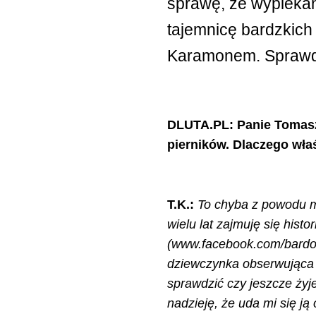
sprawę, że wypiekan
tajemnicę bardzkic
Karamonem. Sprawdźc
DLUTA.PL: Panie Tomaszu
pierników. Dlaczego wła
T.K.:
To chyba z powodu mi
wielu lat zajmuję się hist
(www.facebook.com/bardo.na
dziewczynka obserwująca o
sprawdzić czy jeszcze żyje
nadzieję, że uda mi się ją