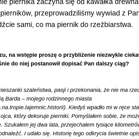
ie piernika zaczyna się od kawałka drewn
h pierników, przeprowadziliśmy wywiad z 
ie sami, co ma piernik do rzeźbiarstwa.
, na wstępie proszę o przybliżenie niezwykle ciekaw
śnie do niej postanowił dopisać Pan dalszy ciąg?
eszanki szaleństwa, pasji i przekonania, że nie ma rz
orią Barda – mojego rodzinnego miasta
.tropie.tajemnic.historii). Kiedyś wpadło mi w ręce sta
jca, który dekoruje pierniki. Pomyślałem sobie, że może
. Szukałem jej dwa lata, przejechałem tysiące kilometrów
 odnaleźć. I udało się. Historię tego odkrycia świetnie o