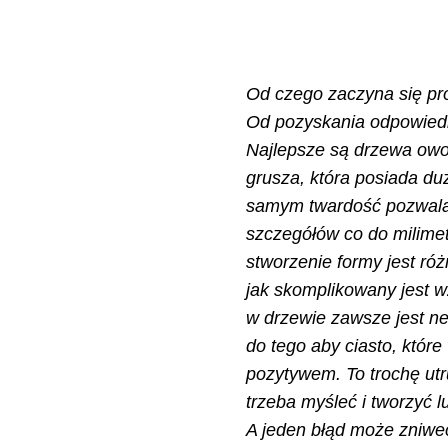
Od czego zaczyna się pr
Od pozyskania odpowied
Najlepsze są drzewa ow
grusza, która posiada du
samym twardość pozwala
szczegółów co do milime
stworzenie formy jest ró
jak skomplikowany jest w
w drzewie zawsze jest 
do tego aby ciasto, które 
pozytywem. To trochę utr
trzeba myśleć i tworzyć l
A jeden błąd może zniwe