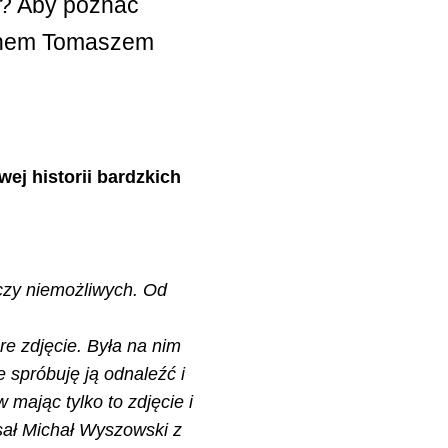
a? Aby poznać
Panem Tomaszem
ej historii bardzkich
eczy niemożliwych. Od
re zdjęcie. Była na nim
 spróbuję ją odnaleźć i
 mając tylko to zdjęcie i
pisał Michał Wyszowski z