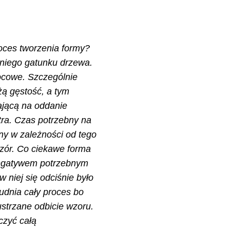
oces tworzenia formy?
niego gatunku drzewa.
ocowe. Szczególnie
żą gęstość, a tym
jącą na oddanie
tra. Czas potrzebny na
żny w zależności od tego
zór. Co ciekawe forma
negatywem potrzebnym
w niej się odciśnie było
udnia cały proces bo
ustrzane odbicie wzoru.
czyć całą