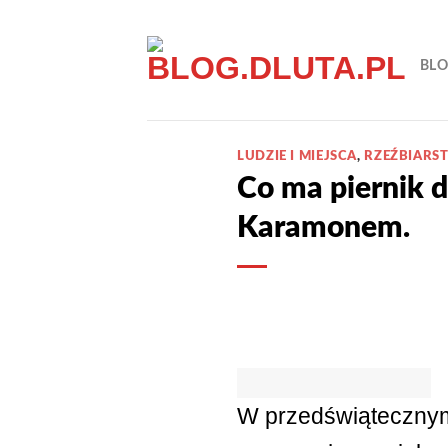
Przewiń
do
BL
zawartości
LUDZIE I MIEJSCA
,
RZEŹBIARS
Co ma piernik 
Karamonem.
W przedświątecznym 