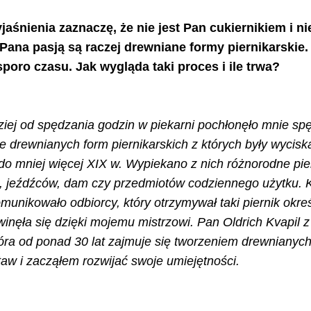
śnienia zaznaczę, że nie jest Pan cukiernikiem i ni
Pana pasją są raczej drewniane formy piernikarskie.
oro czasu. Jak wygląda taki proces i ile trwa?
ziej od spędzania godzin w piekarni pochłonęło mnie sp
 drewnianych form piernikarskich z których były wyciska
o mniej więcej XIX w. Wypiekano z nich różnorodne piern
t, jeźdźców, dam czy przedmiotów codziennego użytku. 
munikowało odbiorcy, który otrzymywał taki piernik okreś
winęła się dzięki mojemu mistrzowi. Pan Oldrich Kvapil z
tóra od ponad 30 lat zajmuje się tworzeniem drewnianych
aw i zacząłem rozwijać swoje umiejętności.