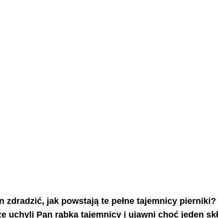
dradzić, jak powstają te pełne tajemnicy pierniki? 
że uchyli Pan rąbka tajemnicy i ujawni choć jeden skł