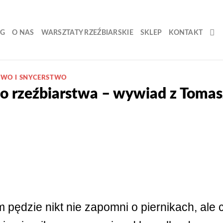
OG
O NAS
WARSZTATY RZEŹBIARSKIE
SKLEP
KONTAKT
TWO I SNYCERSTWO
do rzeźbiarstwa – wywiad z Toma
pędzie nikt nie zapomni o piernikach, ale 