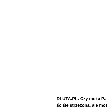
DLUTA.PL: Czy może Pan z
ściśle strzeżona, ale mo