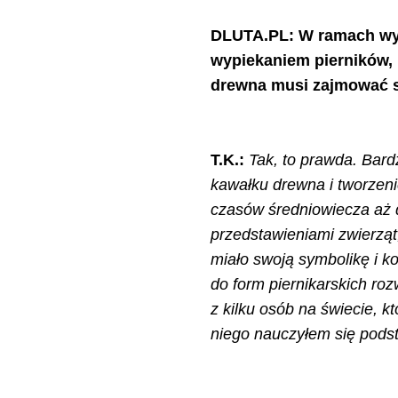
DLUTA.PL: W ramach wyja
wypiekaniem pierników, 
drewna musi zajmować sp
T.K.:
Tak, to prawda. Bard
kawałku drewna i tworzenie
czasów średniowiecza aż d
przedstawieniami zwierzą
miało swoją symbolikę i ko
do form piernikarskich roz
z kilku osób na świecie, k
niego nauczyłem się podst