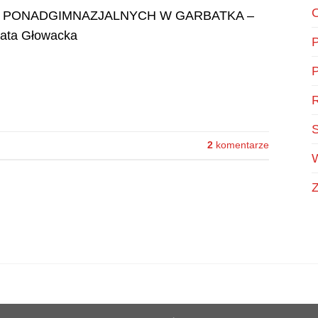
O
Ł PONADGIMNAZJALNYCH W GARBATKA –
ta Głowacka
P
P
R
S
2
komentarze
W
Z