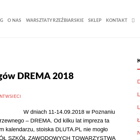
OG
O NAS
WARSZTATY RZEŹBIARSKIE
SKLEP
KONTAKT
rgów DREMA 2018
D
L
NTWSIECI
L
W dniach 11-14.09.2018 w Poznaniu
Ł
drzewnego – DREMA. Od kilku lat impreza ta
 kalendarzu, stoiska DLUTA.PL nie mogło
N
 – ZESPÓŁ SZKÓŁ ZAWODOWYCH TOWARZYSTWA