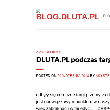
Przewiń
do
BL
zawartości
Z ŻYCIA FIRMY
DLUTA.PL podczas ta
POSTED ON
20 WRZEŚNIA 2018
BY
ASYSTE
odbyły się coroczne targi przemysłu 
jest obowiązkowym punktem w naszym
więc zabraknąć i w tej edycji.