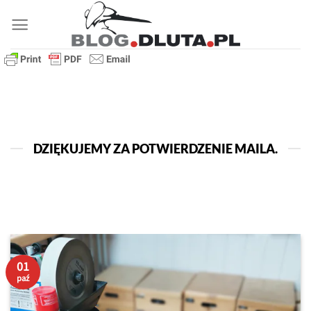
Przewiń
do
zawartości
DZIĘKUJEMY ZA POTWIERDZENIE MAILA.
01
paź