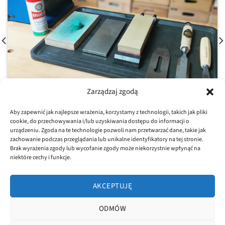
Zarządzaj zgodą
Aby zapewnić jak najlepsze wrażenia, korzystamy z technologii, takich jak pliki
Ostrzenie narzędzi ręcznych – poradnik dla
cookie, do przechowywania i/lub uzyskiwania dostępu do informacji o
początkujących
urządzeniu. Zgoda na te technologie pozwoli nam przetwarzać dane, takie jak
zachowanie podczas przeglądania lub unikalne identyfikatory na tej stronie.
Ostrzenie narzędzi ręcznych – temat niby prosty, a jednak [...]
Brak wyrażenia zgody lub wycofanie zgody może niekorzystnie wpłynąć na
niektóre cechy i funkcje.
AKCEPTUJĘ
ODMÓW
POLITYKA PRYWATNOŚCI
REGULAMIN