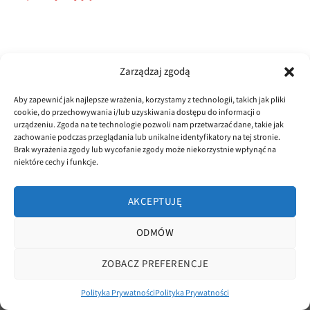
Zarządzaj zgodą
Aby zapewnić jak najlepsze wrażenia, korzystamy z technologii, takich jak pliki
cookie, do przechowywania i/lub uzyskiwania dostępu do informacji o
POLITYKA PRYWATNOŚCI
REGULAMIN
urządzeniu. Zgoda na te technologie pozwoli nam przetwarzać dane, takie jak
zachowanie podczas przeglądania lub unikalne identyfikatory na tej stronie.
Copyright 2026 ©
dluta.pl
Brak wyrażenia zgody lub wycofanie zgody może niekorzystnie wpłynąć na
Realizacja
asystentwsieci.pl
niektóre cechy i funkcje.
AKCEPTUJĘ
ODMÓW
ZOBACZ PREFERENCJE
Polityka Prywatności
Polityka Prywatności