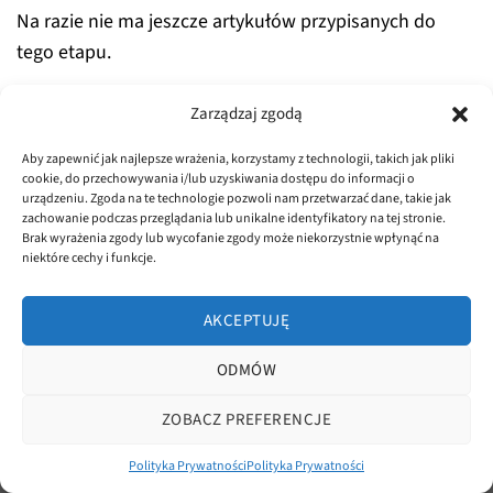
Na razie nie ma jeszcze artykułów przypisanych do
tego etapu.
Zarządzaj zgodą
Aby zapewnić jak najlepsze wrażenia, korzystamy z technologii, takich jak pliki
cookie, do przechowywania i/lub uzyskiwania dostępu do informacji o
urządzeniu. Zgoda na te technologie pozwoli nam przetwarzać dane, takie jak
zachowanie podczas przeglądania lub unikalne identyfikatory na tej stronie.
Brak wyrażenia zgody lub wycofanie zgody może niekorzystnie wpłynąć na
niektóre cechy i funkcje.
POLITYKA PRYWATNOŚCI
REGULAMIN
AKCEPTUJĘ
Copyright 2026 ©
dluta.pl
Realizacja
asystentwsieci.pl
ODMÓW
ZOBACZ PREFERENCJE
Polityka Prywatności
Polityka Prywatności