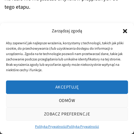
tego etapu.
Zarządzaj zgodą
Aby zapewnić jak najlepsze wrażenia, korzystamy z technologii, takich jak pliki
cookie, do przechowywania i/lub uzyskiwania dostępu do informacji o
urządzeniu. Zgoda na te technologie pozwoli nam przetwarzać dane, takie jak
zachowanie podczas przeglądania lub unikalne identyfikatory na tej stronie.
POLITYKA PRYWATNOŚCI
REGULAMIN
Brak wyrażenia zgody lub wycofanie zgody może niekorzystnie wpłynąć na
niektóre cechy i funkcje.
Copyright 2026 ©
dluta.pl
Realizacja
asystentwsieci.pl
AKCEPTUJĘ
ODMÓW
ZOBACZ PREFERENCJE
Polityka Prywatności
Polityka Prywatności