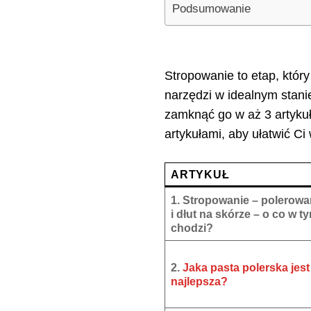
Podsumowanie
Stropowanie to etap, któr
narzędzi w idealnym stanie
zamknąć go w aż 3 artykuł
artykułami, aby ułatwić C
ARTYKUŁ
1. Stropowanie – polerowa
i dłut na skórze – o co w t
chodzi?
2.
Jaka pasta polerska jest
najlepsza?