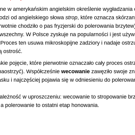
ne w amerykańskim angielskim określenie wygładzania o
odzi od angielskiego słowa
strop
, które oznacza skórza
rwotnie chodziło o pas fryzjerski do polerowania brzytew
powszechny. W Polsce zyskuje na popularności i jest uż
 Proces ten usuwa mikroskopijne zadziory i nadaje ostrz
 ostrość.
kie pojęcie, które pierwotnie oznaczało cały proces ost
naostrzyć). Współcześnie
wecowanie
zawęziło swoje zn
sku i najczęściej pojawia się w odniesieniu do polerowa
ależność w uproszczeniu: wecowanie to stropowanie brz
 a polerowanie to ostatni etap honowania.