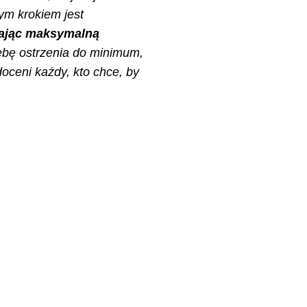
ym krokiem jest
iając maksymalną
ebę ostrzenia do minimum,
doceni każdy, kto chce, by