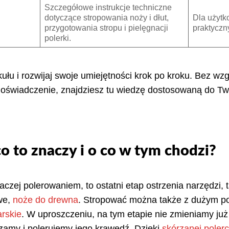
Szczegółowe instrukcje techniczne
dotyczące stropowania noży i dłut,
Dla użyt
przygotowania stropu i pielęgnacji
praktycz
polerki.
ułu i rozwijaj swoje umiejętności krok po kroku. Bez wzg
doświadczenie, znajdziesz tu wiedzę dostosowaną do Tw
o to znaczy i o co w tym chodzi?
czej polerowaniem, to ostatni etap ostrzenia narzędzi, t
we,
noże do drewna
. Stropować można także z dużym 
arskie
. W uproszczeniu, na tym etapie nie zmieniamy już
dzamy i polerujemy jego krawędź. Dzięki
skórzanej poler