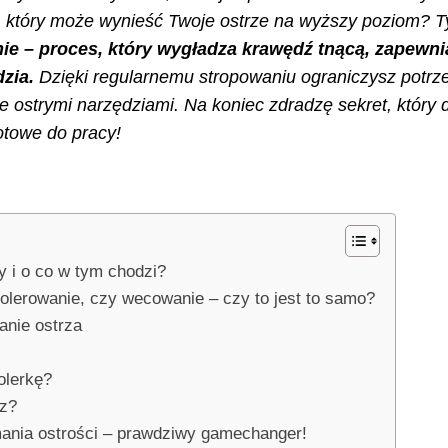
, który może wynieść Twoje ostrze na wyższy poziom? T
ie – proces, który wygładza krawędź tnącą, zapewn
dzia.
Dzięki regularnemu stropowaniu ograniczysz potrz
e ostrymi narzędziami. Na koniec zdradzę sekret, który 
otowe do pracy!
y i o co w tym chodzi?
olerowanie, czy wecowanie – czy to jest to samo?
anie ostrza
olerkę?
ez?
mania ostrości – prawdziwy gamechanger!