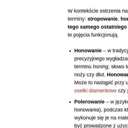
W kontekście ostrzenia nar
terminy:
stropowanie
,
ho
tego samego ostatniego 
te pojęcia funkcjonują.
Honowanie
– w trady
precyzyjnego wygładzan
terminu
honing
, słowo 
noży czy dłut.
Honowa
Może to nastąpić przy u
osełki diamentowe
czy
Polerowanie
– w język
honowania), podczas kt
wykonuje się je na mater
być prowadzone z uży