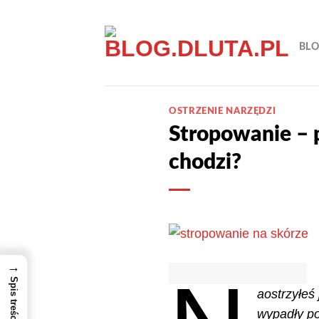
Przewiń
do
BL
zawartości
OSTRZENIE NARZĘDZI
Stropowanie – p
chodzi?
→
Spis treści
aostrzyłeś
wypadły pom