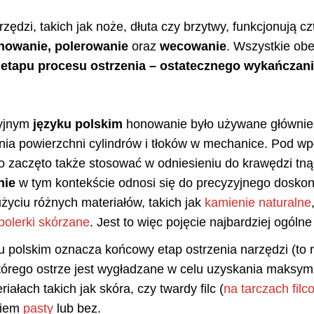
zędzi, takich jak noże, dłuta czy brzytwy, funkcjonują c
nowanie,
polerowanie
oraz
wecowanie
. Wszystkie ob
etapu procesu ostrzenia – ostatecznego wykańczani
cyjnym
języku polskim
honowanie było używane głównie 
ia powierzchni cylindrów i tłoków w mechanice. Pod w
to zaczęto także stosować w odniesieniu do krawędzi tnąc
nie
w tym kontekście odnosi się do precyzyjnego doskon
życiu różnych materiałów, takich jak
kamienie naturalne
polerki skórzane
. Jest to więc pojęcie najbardziej ogólne
u polskim oznacza końcowy etap ostrzenia narzędzi (to r
órego ostrze jest wygładzane w celu uzyskania maksymal
iałach takich jak skóra, czy twardy filc (
na tarczach fil
ciem
pasty
lub bez.