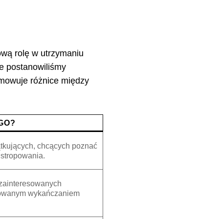
ową rolę w utrzymaniu
że postanowiliśmy
umowuje różnice między
:
GO?
tkujących, chcących poznać
stropowania.
zainteresowanych
owanym wykańczaniem