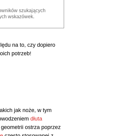
kowników szukających
nych wskazówek.
lędu na to, czy dopiero
oich potrzeb!
akich jak noże, w tym
powodzeniem
dłuta
 geometrii ostrza poprzez
ce
często stosowanej z