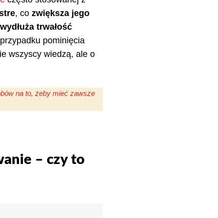
stre
, co
zwiększa jego
wydłuża trwałość
w przypadku pominięcia
nie wszyscy wiedzą, ale o
obów na to, żeby mieć zawsze
anie – czy to