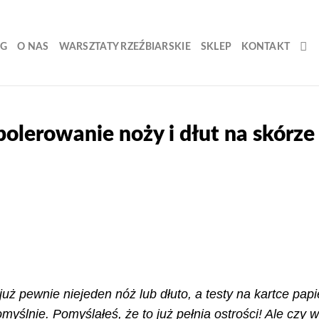
OG
O NAS
WARSZTATY RZEŹBIARSKIE
SKLEP
KONTAKT
olerowanie noży i dłut na skórze
 już pewnie niejeden nóż lub dłuto, a testy na kartce pap
yślnie. Pomyślałeś, że to już pełnia ostrości! Ale czy w