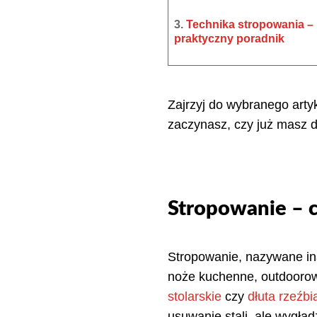
3.
Technika stropowania –
praktyczny poradnik
Zajrzyj do wybranego artyk
zaczynasz, czy już masz 
Stropowanie – c
Stropowanie, nazywane ina
noże kuchenne, outdooro
stolarskie
czy
dłuta rzeźbi
usuwanie stali, ale wygła