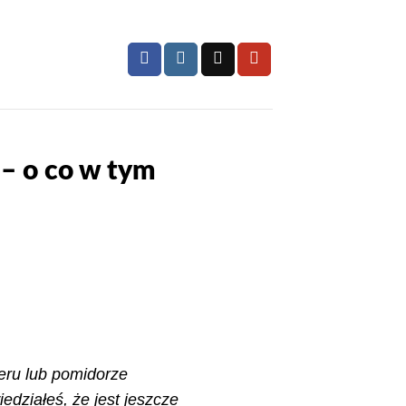
 – o co w tym
ieru lub pomidorze
iedziałeś, że jest jeszcze