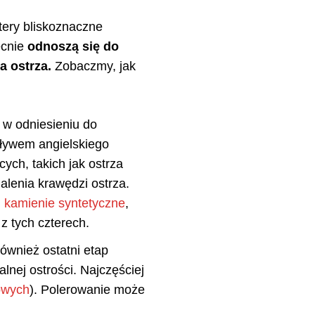
ztery bliskoznaczne
ecnie
odnoszą się do
a ostrza.
Zobaczmy, jak
w odniesieniu do
pływem angielskiego
ych, takich jak ostrza
alenia krawędzi ostrza.
,
kamienie syntetyczne
,
 z tych czterech.
ównież ostatni etap
nej ostrości. Najczęściej
cowych
). Polerowanie może