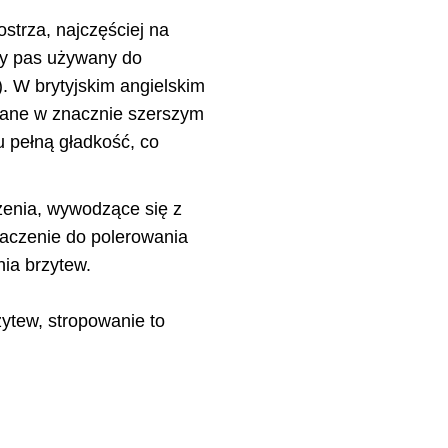
strza, najczęściej na
ny pas używany do
). W brytyjskim angielskim
ywane w znacznie szerszym
u pełną gładkość, co
rzenia, wywodzące się z
aczenie do polerowania
nia brzytew.
ytew, stropowanie to