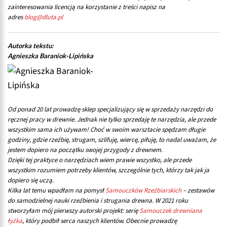
zainteresowania licencją na korzystanie z treści napisz na
adres
blog@dluta.pl
Autorka tekstu:
Agnieszka Baraniok-Lipińska
Od ponad 20 lat prowadzę sklep specjalizujący się w sprzedaży narzędzi do
ręcznej pracy w drewnie. Jednak nie tylko sprzedaję te narzędzia, ale przede
wszystkim sama ich używam! Choć w swoim warsztacie spędzam długie
godziny, gdzie rzeźbię, strugam, szlifuję, wiercę, piłuję, to nadal uważam, że
jestem dopiero na początku swojej przygody z drewnem.
Dzięki tej praktyce o narzędziach wiem prawie wszystko, ale przede
wszystkim rozumiem potrzeby klientów, szczególnie tych, którzy tak jak ja
dopiero się uczą.
Kilka lat temu wpadłam na pomysł
Samouczków Rzeźbiarskich
– zestawów
do samodzielnej nauki rzeźbienia i strugania drewna. W 2021 roku
stworzyłam mój pierwszy autorski projekt: serię
Samouczek drewniana
łyżka
, który podbił serca naszych klientów. Obecnie prowadzę