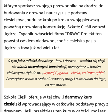
którym spotkasz swojego przewodnika na drodze do
budowania z drewna i nauczysz się podstaw
ciesielstwa, budując krok po kroku swoją pierwszą
poważną drewnianą konstrukcję. Szkołę Cieśli założył
Jędrzej Cyganik, właściciel firmy “DRWA”. Projekt ten
powstał całkiem niedawno, choć ciesielska pasja
Jędrzeja trwa już od wielu lat.
O tym
jak z miłości do natury
– lasu i drewna –
zrodziła się chęć
stawiania drewnianych konstrukcji
, przeczytasz w bardzo
ciekawym artykule pt. „
Jędrzej Cyganik – cieśla, co Drwa rąbie
”.
Przeczytasz w nim o szukaniu własnej drogi i o szacunku do tego,
co nas otacza.
Szkoła Cieśli oferuje w tej chwili
darmowy kurs
ciesielski
wprowadzający w całkowite podstawy pracy z
drewnem. Jeśli przejdziesz ten kurs w całości, możesz