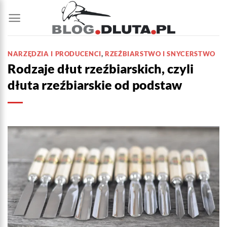
Przewiń
do
zawartości
NARZĘDZIA I PRODUCENCI
,
RZEŹBIARSTWO I SNYCERSTWO
Rodzaje dłut rzeźbiarskich, czyli
dłuta rzeźbiarskie od podstaw