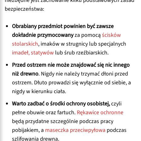
niezbędne jest zachowanie kilku podstawowych zasad
bezpieczeństwa:
Obrabiany przedmiot powinien być zawsze
dokładnie przymocowany
za pomocą
ścisków
stolarskich
, imaków w strugnicy lub specjalnych
imadeł, statywów
lub śrub rzeźbiarskich.
Przed ostrzem nie może znajdować się nic innego
niż drewno
. Nigdy nie należy trzymać dłoni przed
ostrzem. Dłuto prowadzi się wyłącznie od siebie, a
nigdy w kierunku ciała.
Warto zadbać o środki ochrony osobistej,
czyli
pełne obuwie oraz fartuch.
Rękawice ochronne
będą przydatne szczególnie podczas pracy
pobijakiem, a
maseczka przeciwpyłowa
podczas
szlifowania drewna.