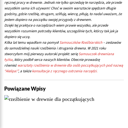
ręcznej pracy w drewnie. Jednak nie tylko sprzedaję te narzędzia, ale przede
wszystkim sama ich używam! Choć w swoim warsztacie spędzam długie
godziny, gdzie rzeźbię, strugam, szlifuję, wiercę, piłuję, to nadal uważam, że
jestem dopiero na początku swojej przygody z drewnem.
Dzięki tej praktyce o narzędziach wiem prawie wszystko, ale przede
wszystkim rozumiem potrzeby klientów, szczególnie tych, którzy tak jak ja
dopiero się uczą.
Kilka lat temu wpadłam na pomysł
Samouczków Rzeźbiarskich
– zestawów
do samodzielnej nauki rzeźbienia i strugania drewna. W 2021 roku
stworzyłam mój pierwszy autorski projekt: serię
Samouczek drewniana
łyżka
, który podbił serca naszych klientów. Obecnie prowadzę
również
warsztaty rzeźbienia w drewnie dla osób początkujących pod nazwą
“Alelipa!”
, a także
konsultacje z ręcznego ostrzenia narzędzi.
Powiązane Wpisy