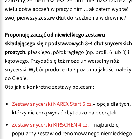
Załóżmy, że nie masz jeszcze dłut i nie masz także zbyt
wielu doświadczeń w pracy z nimi. Jak zatem wybrać
swój pierwszy zestaw dłut do rzeźbienia w drewnie?
Proponuję zacząć od niewielkiego zestawu
składającego się z podstawowych 3-4 dłut snycerskich
prostych
: płaskiego, półokrągłego (np. profil 6 lub 8) i
kątowego. Przydać się też może uniwersalny nóż
snycerski. Wybór producenta / poziomu jakości należy
do Ciebie.
Oto jakie konkretne zestawy polecam:
Zestaw snycerski NAREX Start 5 cz.
– opcja dla tych,
którzy nie chcą wydać zbyt dużo na początek
Zestaw snycerski KIRSCHEN 4 cz.
– najbardziej
popularny zestaw od renomowanego niemieckiego