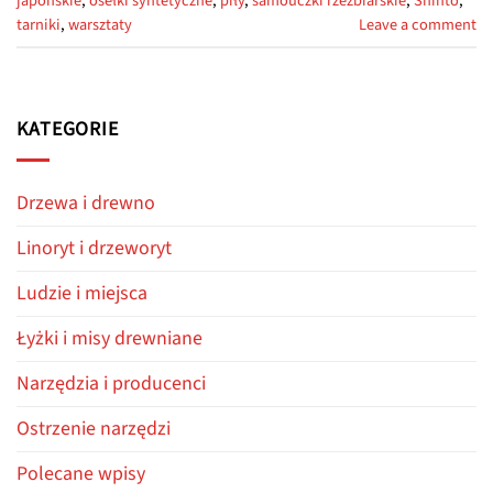
japońskie
,
osełki syntetyczne
,
piły
,
samouczki rzeźbiarskie
,
Shinto
,
tarniki
,
warsztaty
Leave a comment
KATEGORIE
Drzewa i drewno
Linoryt i drzeworyt
Ludzie i miejsca
Łyżki i misy drewniane
Narzędzia i producenci
Ostrzenie narzędzi
Polecane wpisy