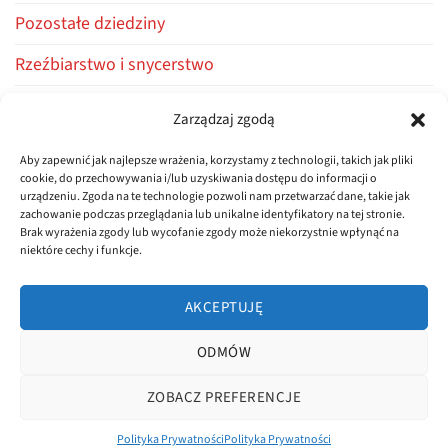
Pozostałe dziedziny
Rzeźbiarstwo i snycerstwo
Stolarstwo i ciesielstwo
Zarządzaj zgodą
Warsztaty i kursy
Aby zapewnić jak najlepsze wrażenia, korzystamy z technologii, takich jak pliki
cookie, do przechowywania i/lub uzyskiwania dostępu do informacji o
Z życia firmy
urządzeniu. Zgoda na te technologie pozwoli nam przetwarzać dane, takie jak
zachowanie podczas przeglądania lub unikalne identyfikatory na tej stronie.
Brak wyrażenia zgody lub wycofanie zgody może niekorzystnie wpłynąć na
niektóre cechy i funkcje.
AKCEPTUJĘ
ODMÓW
POLITYKA PRYWATNOŚCI
REGULAMIN
ZOBACZ PREFERENCJE
Copyright 2026 ©
dluta.pl
Realizacja
asystentwsieci.pl
Polityka Prywatności
Polityka Prywatności